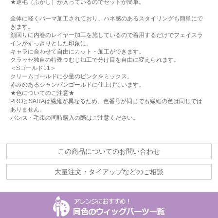
★逆毛（ふかし）が入っているのでセットが簡単。
全体に軽くパーマ加工されており、ハネ感のあるスタイリングも簡単にで
きます。
顔回りに内巻のレイヤー加工を施しているので着用するだけでフェイスラ
インがすっきりとした印象に。
キャラに合わせて自由にカット・加工ができます。
クラッセ独自の特殊つむじ加工で分け目を自由に変えられます。
＜Sゴールド11＞
クリームゴールドに少量のピンクをミックス。
赤みのあるシャンパンゴールドに仕上げています。
★色についてのご注意★
PROとSARAは繊維が異なるため、色番号が同じでも繊維の色は同じでは
ありません。
バンス・毛束の同時購入の際はご注意ください。
この商品についてのお問い合わせ
大量注文・タイアップなどのご相談