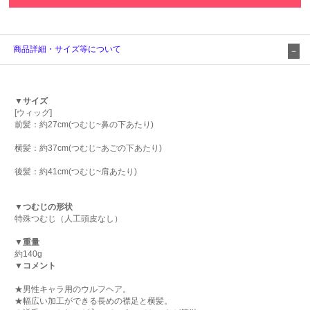
商品詳細・サイズ等について
▼サイズ
[ウィッグ]
前髪：約27cm(つむじ~鼻の下あたり)
横髪：約37cm(つむじ~あごの下あたり)
後髪：約41cm(つむじ~肩あたり)
▼つむじの形状
特殊つむじ（人工頭皮なし）
▼重量
約140g
▼コメント
★男性キャラ用のウルフヘア。
★幅広い加工ができる長めの襟足と横髪。