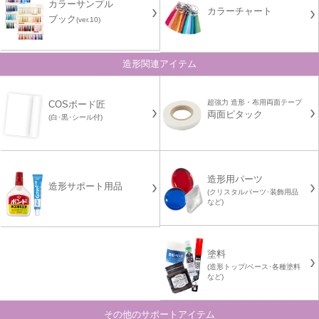
カラーサンプル
カラーチャート
ブック
(ver.10)
造形関連アイテム
超強力 造形・布用両面テープ
COSボード匠
両面ピタック
(白･黒･シール付)
造形用パーツ
造形サポート用品
(クリスタルパーツ･装飾用品
など)
塗料
(造形トップ/ベース･各種塗料
など)
その他のサポートアイテム