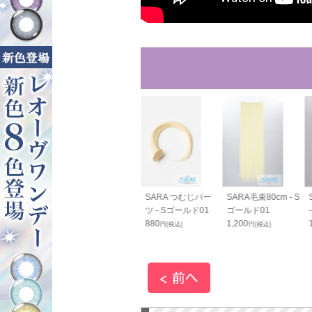
RAすっきりバン
SARAすっきりバン
SARA つむじパー
SARA毛束80cm - S
cm - Sゴール
ス70cm - Sゴール
ツ - Sゴールド01
ゴールド01
ド01
880
1,200
円(税込)
円(税込)
0
1,800
円(税込)
円(税込)