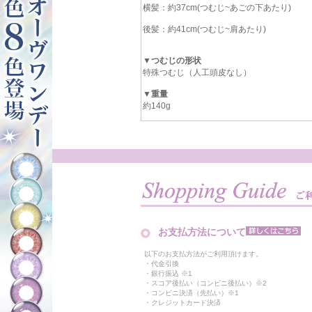
横髪：約37cm(つむじ~あごの下あたり)
後髪：約41cm(つむじ~肩あたり)
▼つむじの形状
特殊つむじ（人工頭皮なし）
▼重量
約140g
お支払方法について
以下のお支払方法がご利用頂けます。
・代金引換
・銀行振込 ※1
・スコア後払い（コンビニ後払い）※2
・コンビニ決済（先払い）※1
・クレジットカード決済