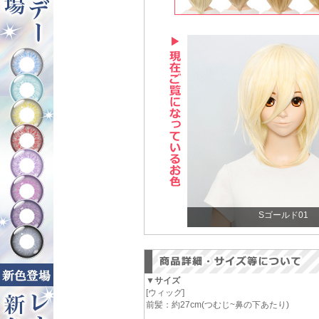
Sゴールド01
▼サイズ
[ウィッグ]
前髪：約27cm(つむじ~鼻の下あたり)