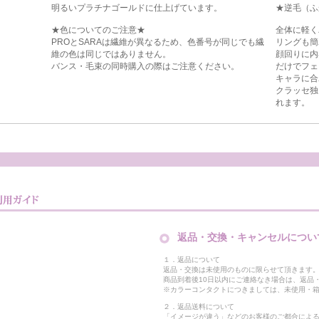
明るいプラチナゴールドに仕上げています。
★逆毛（ふ
★色についてのご注意★
全体に軽く
PROとSARAは繊維が異なるため、色番号が同じでも繊
リングも簡
維の色は同じではありません。
顔回りに内
バンス・毛束の同時購入の際はご注意ください。
だけでフェ
キャラに合
クラッセ独
れます。
返品・交換・キャンセルについ
１．返品について
返品・交換は未使用のものに限らせて頂きます
商品到着後10日以内にご連絡なき場合は、返品
※カラーコンタクトにつきましては、未使用・箱
２．返品送料について
「イメージが違う」などのお客様のご都合によ