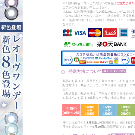
※1.銀行振込、コンビニ先払いの場合は
ご注文より7
ご了承の程をお願い申し上げます。
※2.は、払込票発行日から14日以内にコンビニでお
ご入金の確認がとれない場合、ご請求金額に回収事務
回、合計891円）また、金曜日・祝前日 15：00
なります。
発送方法について
商品のお届けは、兵庫県から発送させていただきます
配送方法は、商品によって、ヤマト運輸 宅急便・ヤ
ます。
（配送業者・配送方法は、予告なく変更する場合がご
お客様へのお届けは離島など一部の地域を除き、1~
只今ご注文頂くと
8月8日
に発送可能です。(8月8日7:0
只今お振込みを頂くと
8月10日
に発送可能です。(8月8