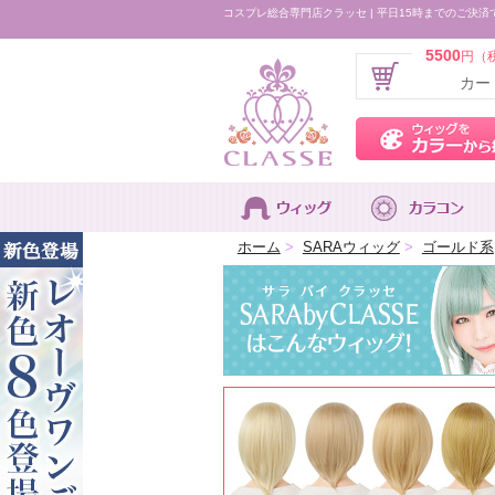
コスプレ総合専門店クラッセ | 平日15時までのご決済
5500
円（
カー
ホーム
>
SARAウィッグ
>
ゴールド系