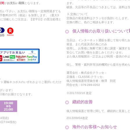
日間
が
お支払い期限
となります。
ます。
破損、欠品等の不良品につきましては、送料は
支払い下さい。お支払い期限を一定期間過ぎても
３.交換について
手数料297円（税込）を加算します。（最大3
交換品の発送送料はクラッセが負担いたします
以降に頂戴したご注文は、【翌平日】の受注処理と
交換の際に、色のご相談も承ります。
個人情報のお取り扱いについて
当店は、インターネット通販を通じて知り得たお
発送、また代金決済の為にのみ
使用し、お客様に無断で第三者に譲渡・漏洩す
安心してお買い物をお楽しみくださいませ。
また個人情報開示・訂正および利用・提供の中
但し、警察・裁判所等法的機関から提示を求め
運営会社：株式会社クラッセ：
店舗名：CLASSE-クラッセ-
。
個人情報保護管理責任者：柳澤 到宏
マト運輸ネコポスのいずれかよりご選択いただけ
問合せ先：079-289-0202
ざいます）
※2017/03/16 改定
2日後のお届けとなります。
継続的改善
個人情報保護と管理に関して、継続的に見直し
2013/09/04改定
4現在)
日7:04現在)
海外のお客様へお知らせ