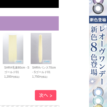
SARA毛束80cm - S
SARAバンス70cm
SARAすっきりバン
SARAすっき
ゴールド01
- Sゴールド01
ス40cm - Sゴール
ス70cm - S
1,200
1,750
ド01
ド01
円(税込)
円(税込)
1,400
1,800
円(税込)
円(税込)