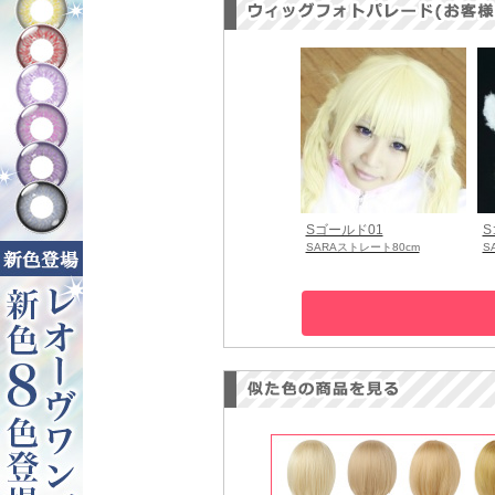
Sゴールド01
S
SARAストレート80cm
S