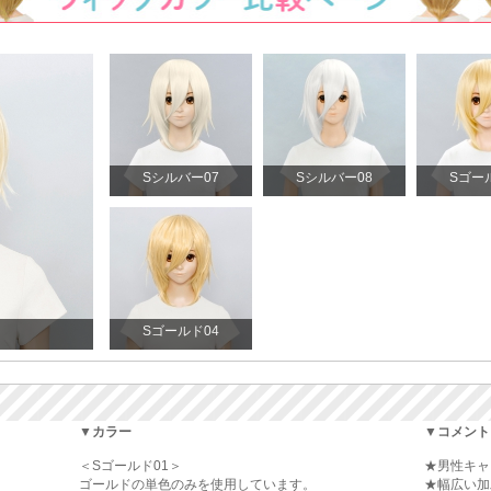
Sシルバー07
Sシルバー08
Sゴー
Sゴールド04
▼カラー
▼コメント
＜Sゴールド01＞
★男性キャ
ゴールドの単色のみを使用しています。
★幅広い加