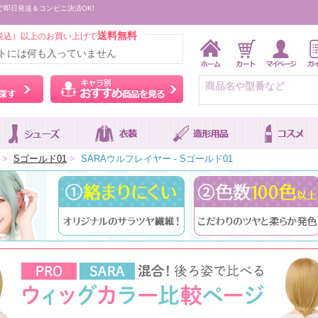
で即日発送＆コンビニ決済OK!
送料無料
税込）以上のお買い上げで
トには何も入っていません
ウィッグをカラーから探す
キャラ別おすすめ商品を
>
Sゴールド01
>
SARAウルフレイヤー - Sゴールド01