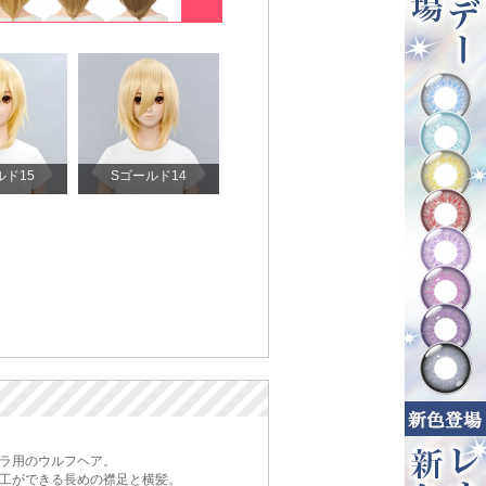
ルド15
Sゴールド14
ラ用のウルフヘア。
工ができる長めの襟足と横髪。