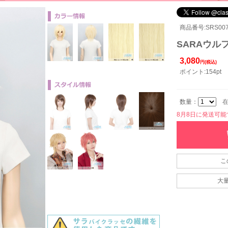
商品番号:SRS007
SARAウルフ
3,080
円(税込)
ポイント:154pt
数量：
在
8月8日に発送可能です
こ
大