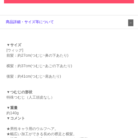
商品詳細・サイズ等について
▼サイズ
[ウィッグ]
前髪：約27cm(つむじ~鼻の下あたり)
横髪：約37cm(つむじ~あごの下あたり)
後髪：約41cm(つむじ~肩あたり)
▼つむじの形状
特殊つむじ（人工頭皮なし）
▼重量
約140g
▼コメント
★男性キャラ用のウルフヘア。
★幅広い加工ができる長めの襟足と横髪。