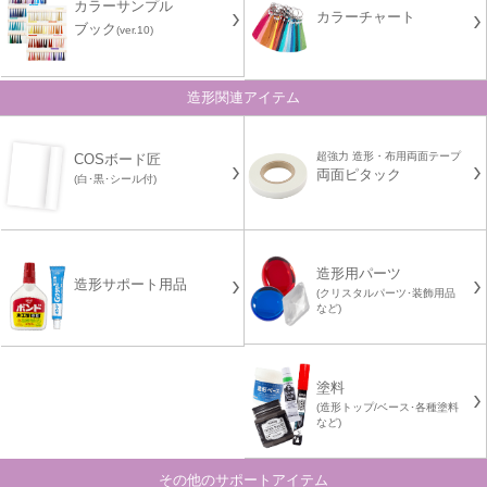
カラーサンプル
カラーチャート
ブック
(ver.10)
造形関連アイテム
超強力 造形・布用両面テープ
COSボード匠
両面ピタック
(白･黒･シール付)
造形用パーツ
造形サポート用品
(クリスタルパーツ･装飾用品
など)
塗料
(造形トップ/ベース･各種塗料
など)
その他のサポートアイテム