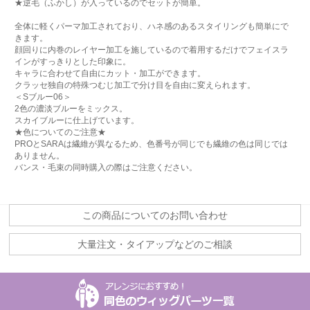
★逆毛（ふかし）が入っているのでセットが簡単。
全体に軽くパーマ加工されており、ハネ感のあるスタイリングも簡単にで
きます。
顔回りに内巻のレイヤー加工を施しているので着用するだけでフェイスラ
インがすっきりとした印象に。
キャラに合わせて自由にカット・加工ができます。
クラッセ独自の特殊つむじ加工で分け目を自由に変えられます。
＜Sブルー06＞
2色の濃淡ブルーをミックス。
スカイブルーに仕上げています。
★色についてのご注意★
PROとSARAは繊維が異なるため、色番号が同じでも繊維の色は同じでは
ありません。
バンス・毛束の同時購入の際はご注意ください。
この商品についてのお問い合わせ
大量注文・タイアップなどのご相談