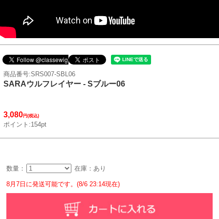
商品番号:SRS007-SBL06
SARAウルフレイヤー - Sブルー06
3,080
円(税込)
ポイント:154pt
数量：
在庫：あり
8月7日に発送可能です。(8/6 23:14現在)