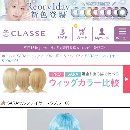
0
平日15時までのご決済で即日発送＆コンビニ決済OK!
ホーム
>
SARAウィッグ
>
ブルー系
>
Sブルー06
>
SARAウルフレイヤー -
Sブルー06
SARAウルフレイヤー - Sブルー06