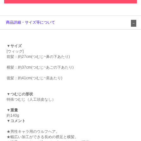
商品詳細・サイズ等について
▼サイズ
[ウィッグ]
前髪：約27cm(つむじ~鼻の下あたり)
横髪：約37cm(つむじ~あごの下あたり)
後髪：約41cm(つむじ~肩あたり)
▼つむじの形状
特殊つむじ（人工頭皮なし）
▼重量
約140g
▼コメント
★男性キャラ用のウルフヘア。
★幅広い加工ができる長めの襟足と横髪。