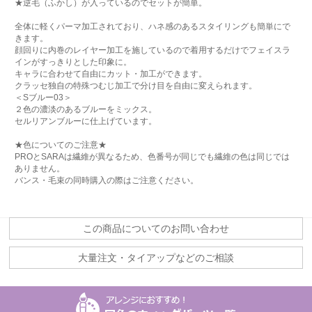
★逆毛（ふかし）が入っているのでセットが簡単。
全体に軽くパーマ加工されており、ハネ感のあるスタイリングも簡単にで
きます。
顔回りに内巻のレイヤー加工を施しているので着用するだけでフェイスラ
インがすっきりとした印象に。
キャラに合わせて自由にカット・加工ができます。
クラッセ独自の特殊つむじ加工で分け目を自由に変えられます。
＜Sブルー03＞
２色の濃淡のあるブルーをミックス。
セルリアンブルーに仕上げています。
★色についてのご注意★
PROとSARAは繊維が異なるため、色番号が同じでも繊維の色は同じでは
ありません。
バンス・毛束の同時購入の際はご注意ください。
この商品についてのお問い合わせ
大量注文・タイアップなどのご相談