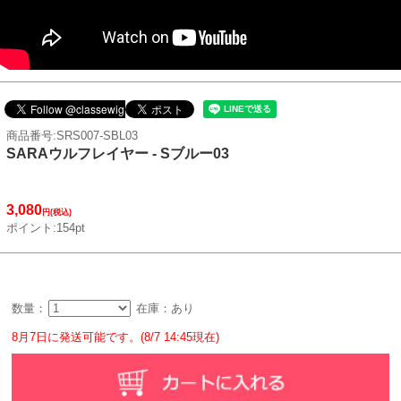
商品番号:SRS007-SBL03
SARAウルフレイヤー - Sブルー03
3,080
円(税込)
ポイント:154pt
数量：
在庫：あり
8月7日に発送可能です。(8/7 14:45現在)