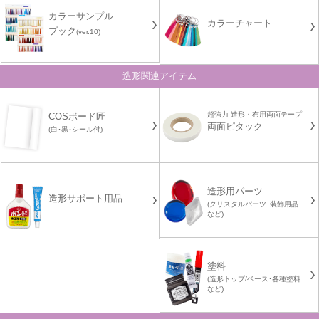
カラーサンプル
カラーチャート
ブック
(ver.10)
造形関連アイテム
超強力 造形・布用両面テープ
COSボード匠
両面ピタック
(白･黒･シール付)
造形用パーツ
造形サポート用品
(クリスタルパーツ･装飾用品
など)
塗料
(造形トップ/ベース･各種塗料
など)