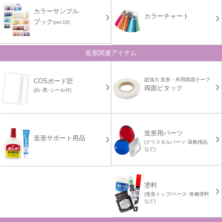
カラーサンプル
カラーチャート
ブック
(ver.10)
造形関連アイテム
超強力 造形・布用両面テープ
COSボード匠
両面ピタック
(白･黒･シール付)
造形用パーツ
造形サポート用品
(クリスタルパーツ･装飾用品
など)
塗料
(造形トップ/ベース･各種塗料
など)