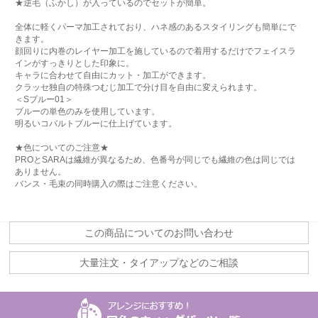
★逆毛（ふかし）が入っているのでセットが簡単。
全体に軽くパーマ加工されており、ハネ感のあるスタイリングも簡単にで
きます。
顔回りに内巻のレイヤー加工を施しているので着用するだけでフェイスラ
インがすっきりとした印象に。
キャラに合わせて自由にカット・加工ができます。
クラッセ独自の特殊つむじ加工で分け目を自由に変えられます。
＜Sブルー01＞
ブルーの単色のみを使用しています。
明るいコバルトブルーに仕上げています。
★色についてのご注意★
PROとSARAは繊維が異なるため、色番号が同じでも繊維の色は同じでは
ありません。
バンス・毛束の同時購入の際はご注意ください。
この商品についてのお問い合わせ
大量注文・タイアップなどのご相談