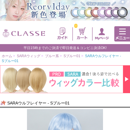
0
平日15時までのご決済で即日発送＆コンビニ決済OK!
ホーム
>
SARAウィッグ
>
ブルー系
>
Sブルー01
>
SARAウルフレイヤー -
Sブルー01
SARAウルフレイヤー - Sブルー01