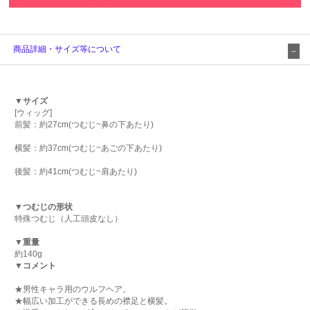
商品詳細・サイズ等について
▼サイズ
[ウィッグ]
前髪：約27cm(つむじ~鼻の下あたり)
横髪：約37cm(つむじ~あごの下あたり)
後髪：約41cm(つむじ~肩あたり)
▼つむじの形状
特殊つむじ（人工頭皮なし）
▼重量
約140g
▼コメント
★男性キャラ用のウルフヘア。
★幅広い加工ができる長めの襟足と横髪。