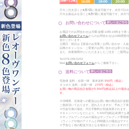
只今ご注文頂くと
8月7日
に発送可能です。(8月7日10:
只今お振込みを頂くと
8月7日
に発送可能です。(8月7日
お問い合わせについて
お電話でのお問合わせは月曜-金曜:10時-16時まで承
お問い合わせフォーム
からのお問合わせは24時間受
合がございます。
土曜日・祝日は【発送のみ営業／お問い合わせ・入金
以降のキャンセル・ご変更のお問い合わせは承りかね
また、休業期間中にいただきましたご注文・ご質問は
Tel:079-289-0202
Mail:
お問い合わせフォーム
からご連絡下さい。
送料について
宅急便 送料：全国一律 基本送料
550円（税込）
ネコポス 送料：全国一律
275円（税込）
お買い物の商品合計金額が5,500円(税込)以上の場
す。
※沖縄県、北海道への配送はお買い物の商品合計金額に
ご負担頂いております。恐れ入りますが、予めご了承
※代金引換の場合、代引手数料が別途加算されます。
※キャンペーンなどにより、5,500円(税込)未満で
※サンプルブックのみの場合はサンプルブック専用便
（ウィッグや他のアイテムと同時購入の場合はヤマト
※予告なく他の配送方法となる場合がございますので