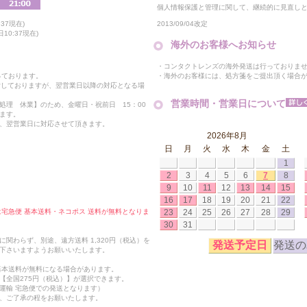
個人情報保護と管理に関して、継続的に見直し
2013/09/04改定
37現在)
10:37現在)
海外のお客様へお知らせ
・コンタクトレンズの海外発送は行っておりま
・海外のお客様には、処方箋をご提出頂く場合
っております。
付しておりますが、翌営業日以降の対応となる場
営業時間・営業日について
処理 休業】のため、金曜日・祝前日 15：00
ます。
、翌営業日に対応させて頂きます。
2026年8月
日
月
火
水
木
金
土
1
2
3
4
5
6
7
8
9
10
11
12
13
14
15
16
17
18
19
20
21
22
23
24
25
26
27
28
29
合は宅急便 基本送料・ネコポス 送料が無料となりま
30
31
関わらず、別途、遠方送料 1,320円（税込）を
発送予定日
発送の
下さいますようお願いいたします。
も基本送料が無料になる場合があります。
【全国275円（税込）】が選択できます。
運輸 宅急便での発送となります）
、ご了承の程をお願いたします。