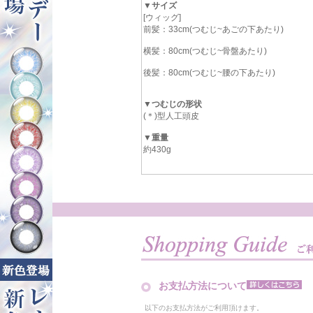
▼サイズ
[ウィッグ]
前髪：33cm(つむじ~あごの下あたり)
横髪：80cm(つむじ~骨盤あたり)
後髪：80cm(つむじ~腰の下あたり)
▼つむじの形状
(＊)型人工頭皮
▼重量
約430g
お支払方法について
以下のお支払方法がご利用頂けます。