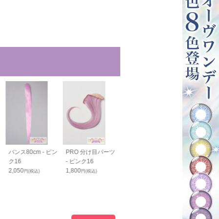
バンス80cm - ピン
PRO 分け目パーツ
PRO 生え際パーツ
毛束60cm - 
ク16
- ピンク16
N - ピンク16
16
2,050
1,800
1,200
2,350
円(税込)
円(税込)
円(税込)
円(税込)
1,800
円(税込)
23
%OFF