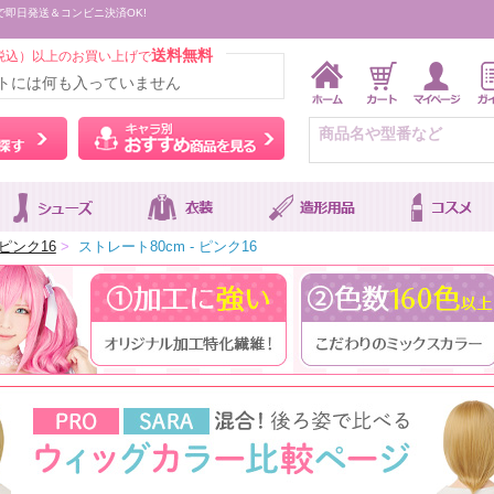
で即日発送＆コンビニ決済OK!
送料無料
税込）以上のお買い上げで
トには何も入っていません
ウィッグをカラーから探す
キャラ別おすすめ商品を
ピンク16
>
ストレート80cm - ピンク16