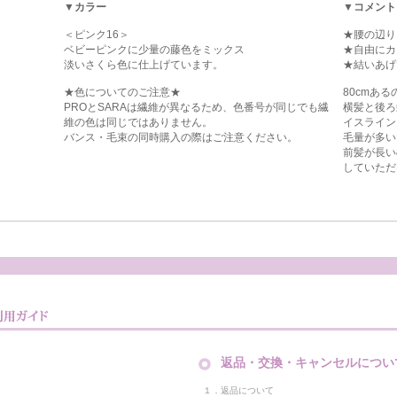
▼カラー
▼コメント
＜ピンク16＞
★腰の辺り
ベビーピンクに少量の藤色をミックス
★自由にカ
淡いさくら色に仕上げています。
★結いあげ
★色についてのご注意★
80cmあ
PROとSARAは繊維が異なるため、色番号が同じでも繊
横髪と後ろ
維の色は同じではありません。
イスライン
バンス・毛束の同時購入の際はご注意ください。
毛量が多い
前髪が長い
していただ
返品・交換・キャンセルについ
１．返品について