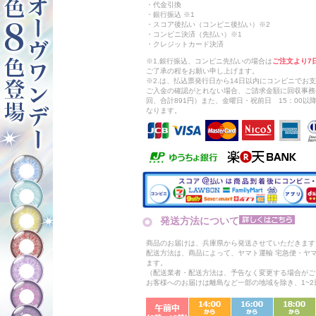
・代金引換
・銀行振込 ※1
・スコア後払い（コンビニ後払い）※2
・コンビニ決済（先払い）※1
・クレジットカード決済
※1.銀行振込、コンビニ先払いの場合は
ご注文より7
ご了承の程をお願い申し上げます。
※2.は、払込票発行日から14日以内にコンビニでお
ご入金の確認がとれない場合、ご請求金額に回収事務
回、合計891円）また、金曜日・祝前日 15：00
なります。
発送方法について
商品のお届けは、兵庫県から発送させていただきます
配送方法は、商品によって、ヤマト運輸 宅急便・ヤ
ます。
（配送業者・配送方法は、予告なく変更する場合がご
お客様へのお届けは離島など一部の地域を除き、1~