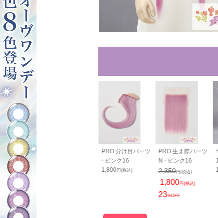
ュームアップ
バンス80cm - ピン
PRO 分け目パーツ
PRO 生え際パーツ
0cm - ピンク
ク16
- ピンク16
N - ピンク16
2,050
1,800
2,350
円(税込)
円(税込)
円(税込)
0
円(税込)
1,800
円(税込)
23
%OFF