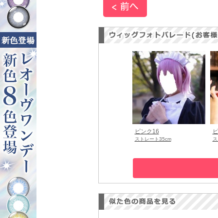
ピンク16
ピ
ストレート35cm
ス