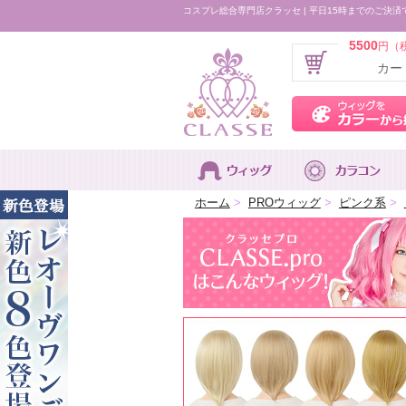
コスプレ総合専門店クラッセ | 平日15時までのご決済
5500
円（
カー
ホーム
>
PROウィッグ
>
ピンク系
>