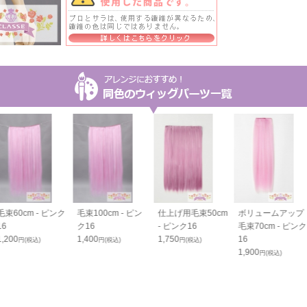
毛束60cm - ピンク
毛束100cm - ピン
仕上げ用毛束50cm
ボリュームアップ
16
ク16
- ピンク16
毛束70cm - ピンク
1,200
1,400
1,750
16
円(税込)
円(税込)
円(税込)
1,900
円(税込)