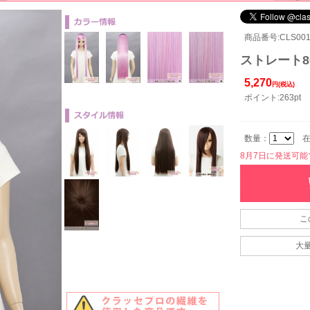
商品番号:CLS001-
ストレート80
5,270
円(税込)
ポイント:263pt
数量：
在
8月7日に発送可能です
こ
大