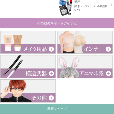
塗料
(造形トップ/ベース･各種塗料
など)
その他のサポートアイテム
厚底シューズ