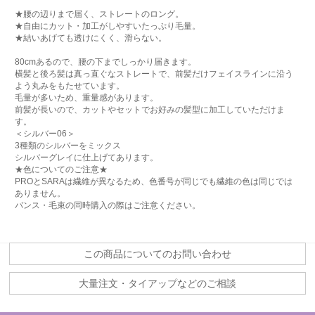
★腰の辺りまで届く、ストレートのロング。
★自由にカット・加工がしやすいたっぷり毛量。
★結いあげても透けにくく、滑らない。
80cmあるので、腰の下までしっかり届きます。
横髪と後ろ髪は真っ直ぐなストレートで、前髪だけフェイスラインに沿う
よう丸みをもたせています。
毛量が多いため、重量感があります。
前髪が長いので、カットやセットでお好みの髪型に加工していただけま
す。
＜シルバー06＞
3種類のシルバーをミックス
シルバーグレイに仕上げてあります。
★色についてのご注意★
PROとSARAは繊維が異なるため、色番号が同じでも繊維の色は同じでは
ありません。
バンス・毛束の同時購入の際はご注意ください。
この商品についてのお問い合わせ
大量注文・タイアップなどのご相談