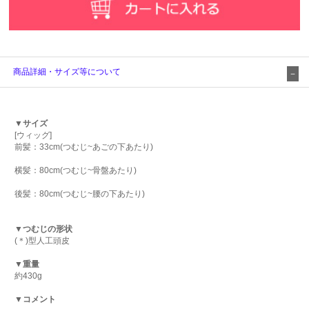
商品詳細・サイズ等について
▼サイズ
[ウィッグ]
前髪：33cm(つむじ~あごの下あたり)
横髪：80cm(つむじ~骨盤あたり)
後髪：80cm(つむじ~腰の下あたり)
▼つむじの形状
(＊)型人工頭皮
▼重量
約430g
▼コメント