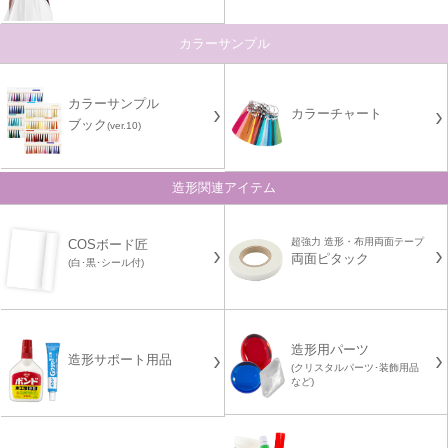
カラーサンプル
カラーサンプル
カラーチャート
ブック
(ver.10)
造形関連アイテム
超強力 造形・布用両面テープ
COSボード匠
両面ピタック
(白･黒･シール付)
造形用パーツ
造形サポート用品
(クリスタルパーツ･装飾用品
など)