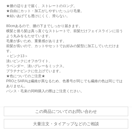
★腰の辺りまで届く、ストレートのロング。
★自由にカット・加工がしやすいたっぷり毛量。
★結いあげても透けにくく、滑らない。
80cmあるので、腰の下までしっかり届きます。
横髪と後ろ髪は真っ直ぐなストレートで、前髪だけフェイスラインに沿う
よう丸みをもたせています。
毛量が多いため、重量感があります。
前髪が長いので、カットやセットでお好みの髪型に加工していただけま
す。
＜ピンク13＞
淡いピンクにオフホワイト、
ラベンダー、淡いグレーをミックス。
プラチナピンクに仕上げています。
★色についてのご注意★
PROとSARAは繊維が異なるため、色番号が同じでも繊維の色は同じでは
ありません。
バンス・毛束の同時購入の際はご注意ください。
この商品についてのお問い合わせ
大量注文・タイアップなどのご相談