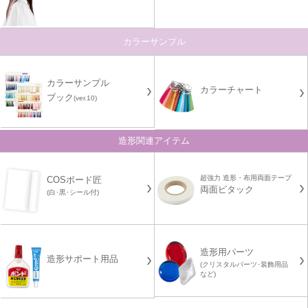
カラーサンプル
カラーサンプル
カラーチャート
ブック
(ver.10)
造形関連アイテム
超強力 造形・布用両面テープ
COSボード匠
両面ピタック
(白･黒･シール付)
造形用パーツ
造形サポート用品
(クリスタルパーツ･装飾用品
など)