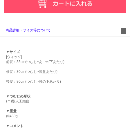
商品詳細・サイズ等について
▼サイズ
[ウィッグ]
前髪：33cm(つむじ~あごの下あたり)
横髪：80cm(つむじ~骨盤あたり)
後髪：80cm(つむじ~腰の下あたり)
▼つむじの形状
(＊)型人工頭皮
▼重量
約430g
▼コメント