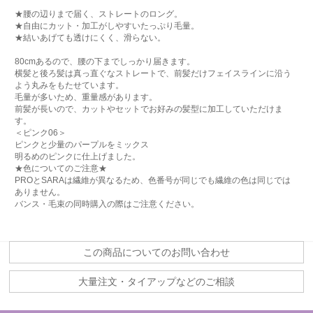
★腰の辺りまで届く、ストレートのロング。
★自由にカット・加工がしやすいたっぷり毛量。
★結いあげても透けにくく、滑らない。
80cmあるので、腰の下までしっかり届きます。
横髪と後ろ髪は真っ直ぐなストレートで、前髪だけフェイスラインに沿う
よう丸みをもたせています。
毛量が多いため、重量感があります。
前髪が長いので、カットやセットでお好みの髪型に加工していただけま
す。
＜ピンク06＞
ピンクと少量のパープルをミックス
明るめのピンクに仕上げました。
★色についてのご注意★
PROとSARAは繊維が異なるため、色番号が同じでも繊維の色は同じでは
ありません。
バンス・毛束の同時購入の際はご注意ください。
この商品についてのお問い合わせ
大量注文・タイアップなどのご相談