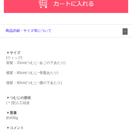
商品詳細・サイズ等について
▼サイズ
[ウィッグ]
前髪：33cm(つむじ~あごの下あたり)
横髪：80cm(つむじ~骨盤あたり)
後髪：80cm(つむじ~腰の下あたり)
▼つむじの形状
(＊)型人工頭皮
▼重量
約430g
▼コメント