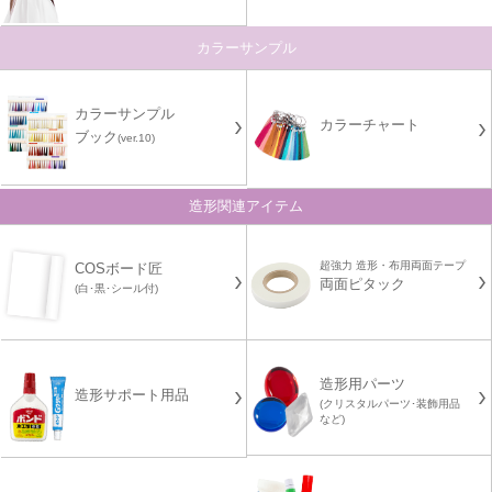
カラーサンプル
カラーサンプル
カラーチャート
ブック
(ver.10)
造形関連アイテム
超強力 造形・布用両面テープ
COSボード匠
両面ピタック
(白･黒･シール付)
造形用パーツ
造形サポート用品
(クリスタルパーツ･装飾用品
など)