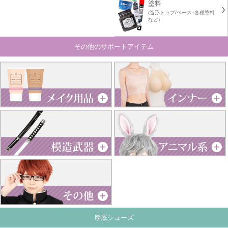
塗料
(造形トップ/ベース･各種塗料
など)
その他のサポートアイテム
厚底シューズ