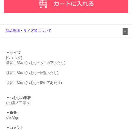
商品詳細・サイズ等について
▼サイズ
[ウィッグ]
前髪：33cm(つむじ~あごの下あたり)
横髪：80cm(つむじ~骨盤あたり)
後髪：80cm(つむじ~腰の下あたり)
▼つむじの形状
(＊)型人工頭皮
▼重量
約430g
▼コメント