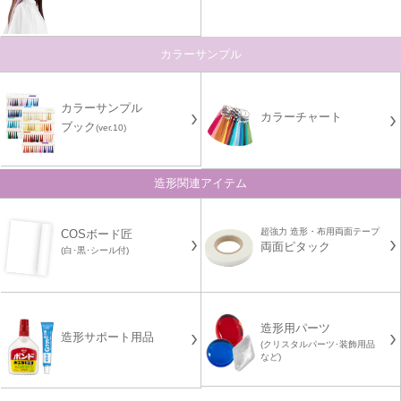
カラーサンプル
カラーサンプル
カラーチャート
ブック
(ver.10)
造形関連アイテム
超強力 造形・布用両面テープ
COSボード匠
両面ピタック
(白･黒･シール付)
造形用パーツ
造形サポート用品
(クリスタルパーツ･装飾用品
など)