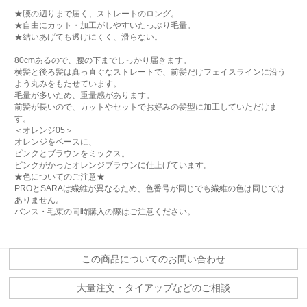
★腰の辺りまで届く、ストレートのロング。
★自由にカット・加工がしやすいたっぷり毛量。
★結いあげても透けにくく、滑らない。
80cmあるので、腰の下までしっかり届きます。
横髪と後ろ髪は真っ直ぐなストレートで、前髪だけフェイスラインに沿う
よう丸みをもたせています。
毛量が多いため、重量感があります。
前髪が長いので、カットやセットでお好みの髪型に加工していただけま
す。
＜オレンジ05＞
オレンジをベースに、
ピンクとブラウンをミックス。
ピンクがかったオレンジブラウンに仕上げています。
★色についてのご注意★
PROとSARAは繊維が異なるため、色番号が同じでも繊維の色は同じでは
ありません。
バンス・毛束の同時購入の際はご注意ください。
この商品についてのお問い合わせ
大量注文・タイアップなどのご相談