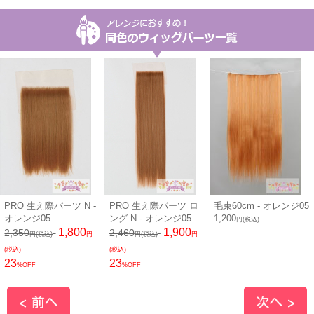
PRO 生え際パーツ N -
PRO 生え際パーツ ロ
毛束60cm - オレンジ05
オレンジ05
ング N - オレンジ05
1,200
円(税込)
1,800
1,900
2,350
2,460
円(税込)
円
円(税込)
円
(税込)
(税込)
23
23
%OFF
%OFF