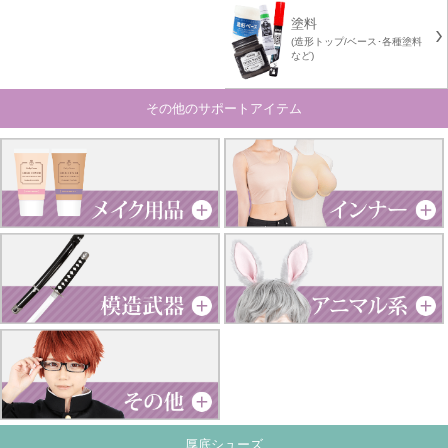
塗料
(造形トップ/ベース･各種塗料
など)
その他のサポートアイテム
厚底シューズ