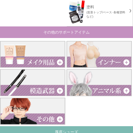
塗料
(造形トップ/ベース･各種塗料
など)
その他のサポートアイテム
厚底シューズ