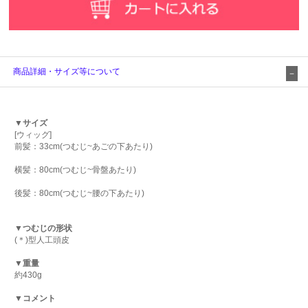
商品詳細・サイズ等について
▼サイズ
[ウィッグ]
前髪：33cm(つむじ~あごの下あたり)
横髪：80cm(つむじ~骨盤あたり)
後髪：80cm(つむじ~腰の下あたり)
▼つむじの形状
(＊)型人工頭皮
▼重量
約430g
▼コメント