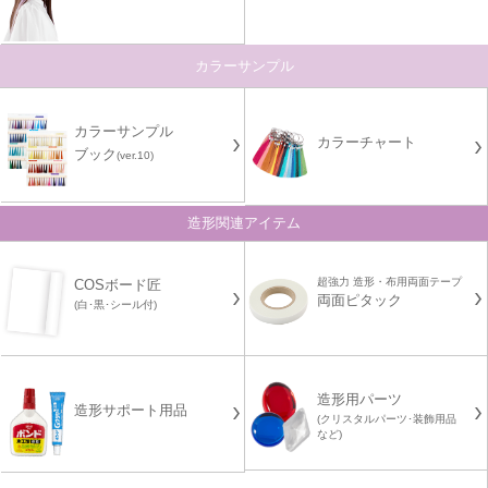
カラーサンプル
カラーサンプル
カラーチャート
ブック
(ver.10)
造形関連アイテム
超強力 造形・布用両面テープ
COSボード匠
両面ピタック
(白･黒･シール付)
造形用パーツ
造形サポート用品
(クリスタルパーツ･装飾用品
など)