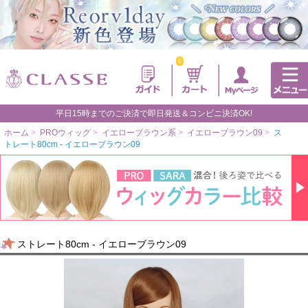
0
平日15時までのご決済で即日発送＆コンビニ決済OK!
ホーム
>
PROウィッグ
>
イエローブラウン系
>
イエローブラウン09
>
ス
トレート80cm - イエローブラウン09
ストレート80cm - イエローブラウン09