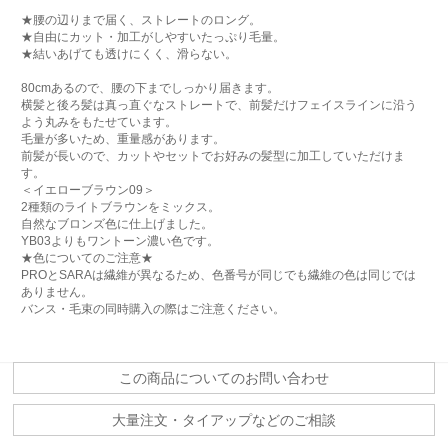
★腰の辺りまで届く、ストレートのロング。
★自由にカット・加工がしやすいたっぷり毛量。
★結いあげても透けにくく、滑らない。
80cmあるので、腰の下までしっかり届きます。
横髪と後ろ髪は真っ直ぐなストレートで、前髪だけフェイスラインに沿う
よう丸みをもたせています。
毛量が多いため、重量感があります。
前髪が長いので、カットやセットでお好みの髪型に加工していただけま
す。
＜イエローブラウン09＞
2種類のライトブラウンをミックス。
自然なブロンズ色に仕上げました。
YB03よりもワントーン濃い色です。
★色についてのご注意★
PROとSARAは繊維が異なるため、色番号が同じでも繊維の色は同じでは
ありません。
バンス・毛束の同時購入の際はご注意ください。
この商品についてのお問い合わせ
大量注文・タイアップなどのご相談