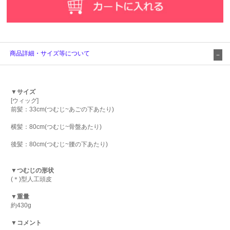
商品詳細・サイズ等について
▼サイズ
[ウィッグ]
前髪：33cm(つむじ~あごの下あたり)
横髪：80cm(つむじ~骨盤あたり)
後髪：80cm(つむじ~腰の下あたり)
▼つむじの形状
(＊)型人工頭皮
▼重量
約430g
▼コメント