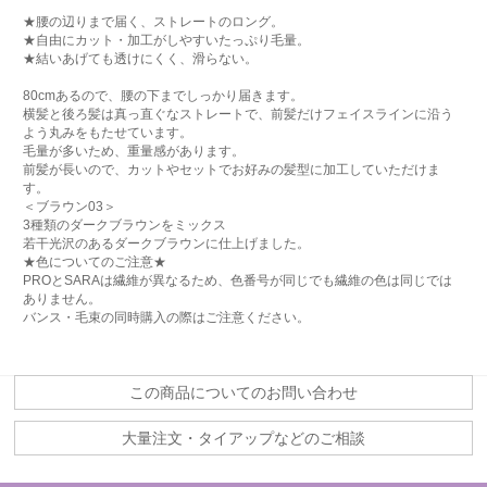
★腰の辺りまで届く、ストレートのロング。
★自由にカット・加工がしやすいたっぷり毛量。
★結いあげても透けにくく、滑らない。
80cmあるので、腰の下までしっかり届きます。
横髪と後ろ髪は真っ直ぐなストレートで、前髪だけフェイスラインに沿う
よう丸みをもたせています。
毛量が多いため、重量感があります。
前髪が長いので、カットやセットでお好みの髪型に加工していただけま
す。
＜ブラウン03＞
3種類のダークブラウンをミックス
若干光沢のあるダークブラウンに仕上げました。
★色についてのご注意★
PROとSARAは繊維が異なるため、色番号が同じでも繊維の色は同じでは
ありません。
バンス・毛束の同時購入の際はご注意ください。
この商品についてのお問い合わせ
大量注文・タイアップなどのご相談