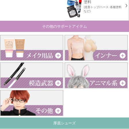
塗料
(造形トップ/ベース･各種塗料
など)
その他のサポートアイテム
厚底シューズ