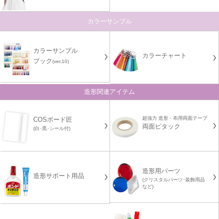
カラーサンプル
カラーサンプル
カラーチャート
ブック
(ver.10)
造形関連アイテム
超強力 造形・布用両面テープ
COSボード匠
両面ピタック
(白･黒･シール付)
造形用パーツ
造形サポート用品
(クリスタルパーツ･装飾用品
など)