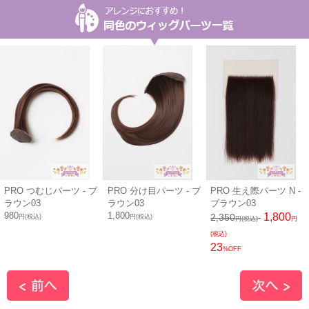
PRO つむじパーツ - ブ
PRO 分け目パーツ - ブ
PRO 生え際パーツ N -
ラウン03
ラウン03
ブラウン03
980
1,800
1,800
2,350
円(税込)
円(税込)
円(税込)
円
(税込)
23
%OFF