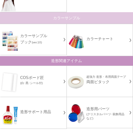
カラーサンプル
カラーサンプル
カラーチャート
ブック
(ver.10)
造形関連アイテム
超強力 造形・布用両面テープ
COSボード匠
両面ピタック
(白･黒･シール付)
造形用パーツ
造形サポート用品
(クリスタルパーツ･装飾用品
など)