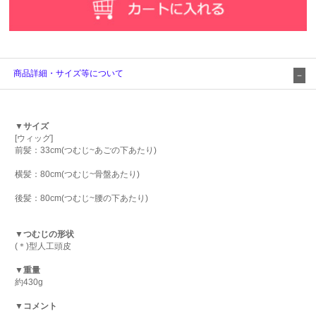
商品詳細・サイズ等について
▼サイズ
[ウィッグ]
前髪：33cm(つむじ~あごの下あたり)
横髪：80cm(つむじ~骨盤あたり)
後髪：80cm(つむじ~腰の下あたり)
▼つむじの形状
(＊)型人工頭皮
▼重量
約430g
▼コメント