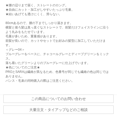
★腰の辺りまで届く、ストレートのロング。
★自由にカット・加工がしやすいたっぷり毛量。
★結いあげても透けにくく、滑らない。
80cmあるので、腰の下までしっかり届きます。
横髪と後ろ髪は真っ直ぐなストレートで、前髪だけフェイスラインに沿う
よう丸みをもたせています。
毛量が多いため、重量感があります。
前髪が長いので、カットやセットでお好みの髪型に加工していただけま
す。
＜グレー04＞
ブルーグレーをベースに、チャコールグレーとディープグリーンをミック
ス。
落ち着いたグリーンよりのブルーグレーに仕上げでいます。
★色についてのご注意★
PROとSARAは繊維が異なるため、色番号が同じでも繊維の色は同じでは
ありません。
バンス・毛束の同時購入の際はご注意ください。
この商品についてのお問い合わせ
大量注文・タイアップなどのご相談