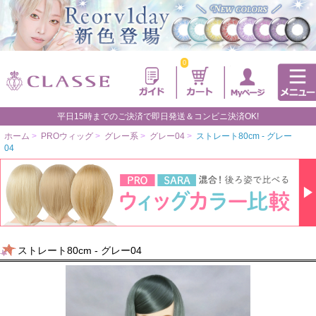
0
平日15時までのご決済で即日発送＆コンビニ決済OK!
ホーム
>
PROウィッグ
>
グレー系
>
グレー04
>
ストレート80cm - グレー
04
ストレート80cm - グレー04