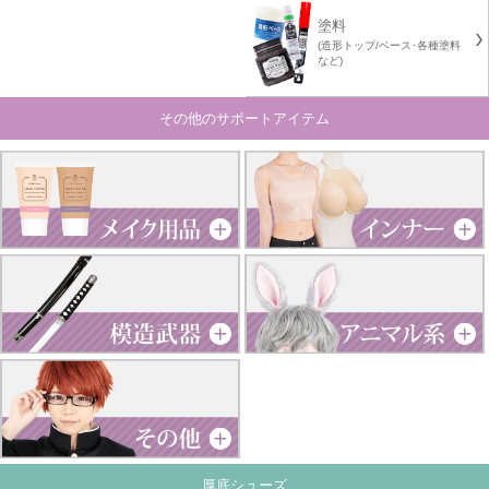
塗料
(造形トップ/ベース･各種塗料
など)
その他のサポートアイテム
厚底シューズ