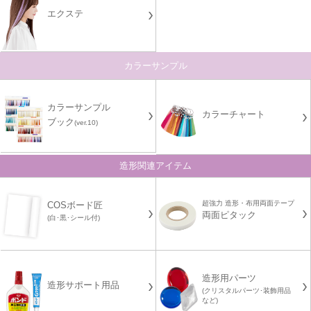
エクステ
カラーサンプル
カラーサンプル
カラーチャート
ブック
(ver.10)
造形関連アイテム
超強力 造形・布用両面テープ
COSボード匠
両面ピタック
(白･黒･シール付)
造形用パーツ
造形サポート用品
(クリスタルパーツ･装飾用品
など)