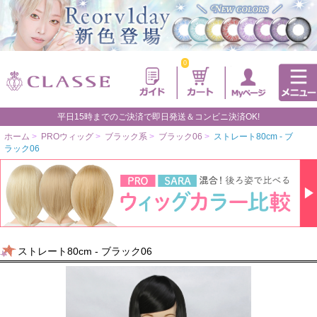
0
平日15時までのご決済で即日発送＆コンビニ決済OK!
ホーム
>
PROウィッグ
>
ブラック系
>
ブラック06
>
ストレート80cm - ブ
ラック06
ストレート80cm - ブラック06