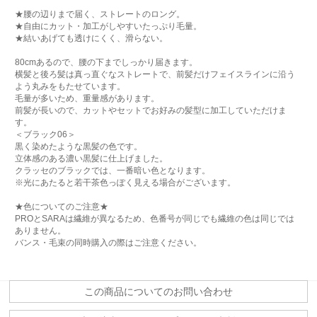
★腰の辺りまで届く、ストレートのロング。
★自由にカット・加工がしやすいたっぷり毛量。
★結いあげても透けにくく、滑らない。
80cmあるので、腰の下までしっかり届きます。
横髪と後ろ髪は真っ直ぐなストレートで、前髪だけフェイスラインに沿う
よう丸みをもたせています。
毛量が多いため、重量感があります。
前髪が長いので、カットやセットでお好みの髪型に加工していただけま
す。
＜ブラック06＞
黒く染めたような黒髪の色です。
立体感のある濃い黒髪に仕上げました。
クラッセのブラックでは、一番暗い色となります。
※光にあたると若干茶色っぽく見える場合がございます。
★色についてのご注意★
PROとSARAは繊維が異なるため、色番号が同じでも繊維の色は同じでは
ありません。
バンス・毛束の同時購入の際はご注意ください。
この商品についてのお問い合わせ