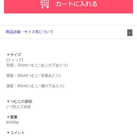
商品詳細・サイズ等について
▼サイズ
[ウィッグ]
前髪：33cm(つむじ~あごの下あたり)
横髪：80cm(つむじ~骨盤あたり)
後髪：80cm(つむじ~腰の下あたり)
▼つむじの形状
(＊)型人工頭皮
▼重量
約430g
▼コメント