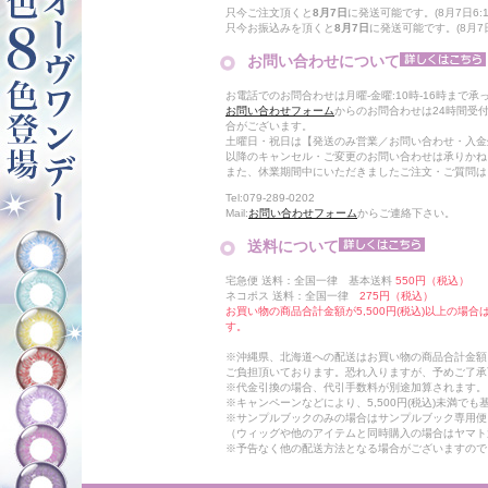
只今ご注文頂くと
8月7日
に発送可能です。(8月7日6:1
只今お振込みを頂くと
8月7日
に発送可能です。(8月7日
お問い合わせについて
お電話でのお問合わせは月曜-金曜:10時-16時まで承
お問い合わせフォーム
からのお問合わせは24時間受
合がございます。
土曜日・祝日は【発送のみ営業／お問い合わせ・入金
以降のキャンセル・ご変更のお問い合わせは承りかね
また、休業期間中にいただきましたご注文・ご質問は
Tel:079-289-0202
Mail:
お問い合わせフォーム
からご連絡下さい。
送料について
宅急便 送料：全国一律 基本送料
550円（税込）
ネコポス 送料：全国一律
275円（税込）
お買い物の商品合計金額が5,500円(税込)以上の場
す。
※沖縄県、北海道への配送はお買い物の商品合計金額に
ご負担頂いております。恐れ入りますが、予めご了承
※代金引換の場合、代引手数料が別途加算されます。
※キャンペーンなどにより、5,500円(税込)未満で
※サンプルブックのみの場合はサンプルブック専用便
（ウィッグや他のアイテムと同時購入の場合はヤマト
※予告なく他の配送方法となる場合がございますので