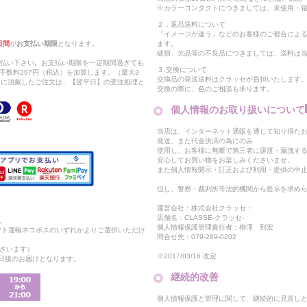
※カラーコンタクトにつきましては、未使用・箱
２．返品送料について
「イメージが違う」などのお客様のご都合によ
日間
が
お支払い期限
となります。
ます。
破損、欠品等の不良品につきましては、送料は
支払い下さい。お支払い期限を一定期間過ぎても
３.交換について
手数料297円（税込）を加算します。（最大3
交換品の発送送料はクラッセが負担いたします
以降に頂戴したご注文は、【翌平日】の受注処理と
交換の際に、色のご相談も承ります。
個人情報のお取り扱いについて
当店は、インターネット通販を通じて知り得たお
発送、また代金決済の為にのみ
使用し、お客様に無断で第三者に譲渡・漏洩す
安心してお買い物をお楽しみくださいませ。
また個人情報開示・訂正および利用・提供の中
但し、警察・裁判所等法的機関から提示を求め
運営会社：株式会社クラッセ：
店舗名：CLASSE-クラッセ-
。
個人情報保護管理責任者：柳澤 到宏
マト運輸ネコポスのいずれかよりご選択いただけ
問合せ先：079-289-0202
ざいます）
※2017/03/16 改定
2日後のお届けとなります。
継続的改善
個人情報保護と管理に関して、継続的に見直し