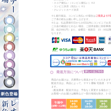
・スコア後払い（コンビニ後払い）※2
・コンビニ決済（先払い）※1
・クレジットカード決済
※1.銀行振込、コンビニ先払いの場合は
ご注文より7
ご了承の程をお願い申し上げます。
※2.は、払込票発行日から14日以内にコンビニでお
ご入金の確認がとれない場合、ご請求金額に回収事務
回、合計891円）また、金曜日・祝前日 15：00
なります。
発送方法について
商品のお届けは、兵庫県から発送させていただきます
配送方法は、商品によって、ヤマト運輸 宅急便・ヤ
ます。
（配送業者・配送方法は、予告なく変更する場合がご
お客様へのお届けは離島など一部の地域を除き、1~