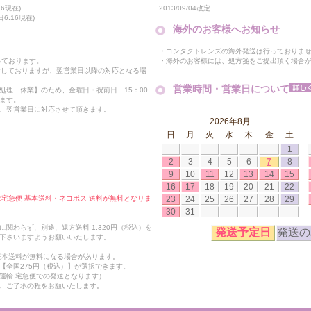
2013/09/04改定
6現在)
6:16現在)
海外のお客様へお知らせ
・コンタクトレンズの海外発送は行っておりま
・海外のお客様には、処方箋をご提出頂く場合
っております。
付しておりますが、翌営業日以降の対応となる場
営業時間・営業日について
処理 休業】のため、金曜日・祝前日 15：00
ます。
、翌営業日に対応させて頂きます。
2026年8月
日
月
火
水
木
金
土
1
2
3
4
5
6
7
8
9
10
11
12
13
14
15
16
17
18
19
20
21
22
23
24
25
26
27
28
29
合は宅急便 基本送料・ネコポス 送料が無料となりま
30
31
関わらず、別途、遠方送料 1,320円（税込）を
発送予定日
発送の
下さいますようお願いいたします。
も基本送料が無料になる場合があります。
【全国275円（税込）】が選択できます。
運輸 宅急便での発送となります）
、ご了承の程をお願いたします。