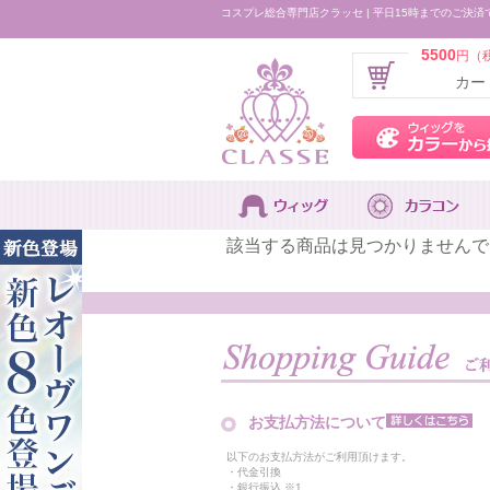
コスプレ総合専門店クラッセ | 平日15時までのご決済
5500
円（
カー
該当する商品は見つかりませんで
お支払方法について
以下のお支払方法がご利用頂けます。
・代金引換
・銀行振込 ※1