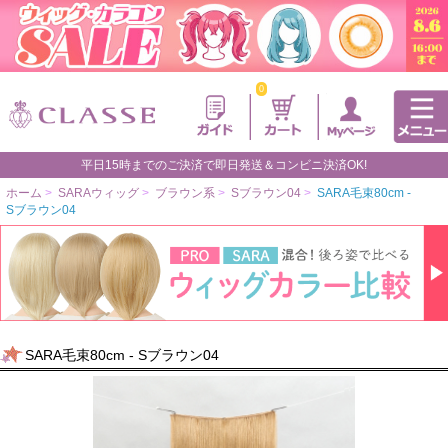
0
平日15時までのご決済で即日発送＆コンビニ決済OK!
ホーム
>
SARAウィッグ
>
ブラウン系
>
Sブラウン04
>
SARA毛束80cm -
Sブラウン04
SARA毛束80cm - Sブラウン04