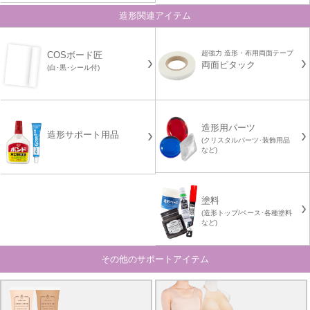
造形関連アイテム
超強力 造形・布用両面テープ
COSボード匠
両面ピタック
(白･黒･シール付)
造形用パーツ
造形サポート用品
(クリスタルパーツ･装飾用品
など)
塗料
(造形トップ/ベース･各種塗料
など)
その他のサポートアイテム