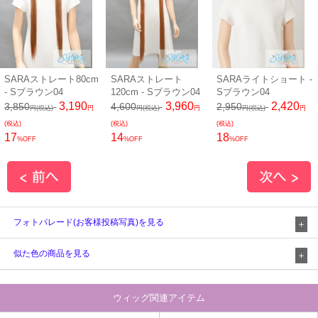
SARAストレート80cm
SARAストレート
SARAライトショート -
- Sブラウン04
120cm - Sブラウン04
Sブラウン04
3,190
3,960
2,420
3,850
4,600
2,950
円(税込)
円
円(税込)
円
円(税込)
円
(税込)
(税込)
(税込)
17
14
18
%OFF
%OFF
%OFF
フォトパレード(お客様投稿写真)を見る
似た色の商品を見る
ウィッグ関連アイテム