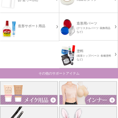
(白･黒･シール付)
造形用パーツ
造形サポート用品
(クリスタルパーツ･装飾用品
など)
塗料
(造形トップ/ベース･各種塗料
など)
その他のサポートアイテム