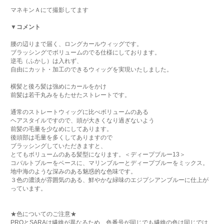
マネキンＡにて撮影してます
▼コメント
腰の辺りまで届く、ロングカールウィッグです。
ブラッシングでボリュームのでる仕様にしております。
逆毛（ふかし）は入れず、
自由にカット・加工のできるウィッグを実現いたしました。
横髪と後ろ髪は強めにカールをかけ
前髪は若干丸みをもたせたストレートです。
通常のストレートウィッグに比べボリュームのある
ヘアスタイルですので、頭が大きくなり過ぎないよう
前髪の毛量を少なめにしてあります。
後頭部は毛量を多くしてありますので
ブラッシングしていただきますと、
とてもボリュームのある髪型になります。＜ディープブルー13＞
コバルトブルーをベースに、マリンブルーとディープブルーをミックス。
地中海のような深みのある魅惑的な色味です。
３色の濃淡が雰囲気のある、鮮やかな緑味のエジプシアンブルーに仕上が
っています。
★色についてのご注意★
PROとSARAは繊維が異なるため、色番号が同じでも繊維の色は同じでは