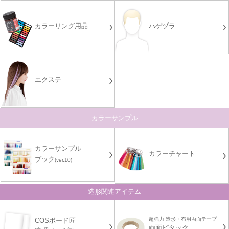
カラーリング用品
ハゲヅラ
エクステ
カラーサンプル
カラーサンプル
カラーチャート
ブック
(ver.10)
造形関連アイテム
超強力 造形・布用両面テープ
COSボード匠
両面ピタック