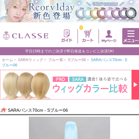
0
平日15時までのご決済で即日発送＆コンビニ決済OK!
ホーム
>
SARAウィッグ
>
ブルー系
>
Sブルー06
>
SARAバンス70cm - S
ブルー06
SARAバンス70cm - Sブルー06