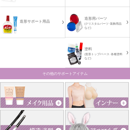
造形用パーツ
造形サポート用品
(クリスタルパーツ･装飾用品
など)
塗料
(造形トップ/ベース･各種塗料
など)
その他のサポートアイテム