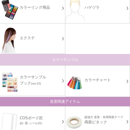
カラーリング用品
ハゲヅラ
エクステ
カラーサンプル
カラーサンプル
カラーチャート
ブック
(ver.10)
造形関連アイテム
超強力 造形・布用両面テープ
COSボード匠
両面ピタック
(白･黒･シール付)