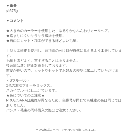
▼重量
約375g
▼コメント
★大きめのカーラーを使用した、ゆるやかなふんわりカールヘア。
★絡まりにくいサラサラ繊維を使用。
★自由にカット・加工ができるほどよい毛量。
Ｉ型人工頭皮を使用し、頭頂部の分け目が自然に見えるよう工夫していま
す。
毛量もほどよく、重すぎることはありません。
後頭部は透け防止対策をしております。
前髪が長いので、カットやセットでお好みの髪型に加工していただけま
す。
＜Sブルー06＞
2色の濃淡ブルーをミックス。
スカイブルーに仕上げています。
★色についてのご注意★
PROとSARAは繊維が異なるため、色番号が同じでも繊維の色は同じでは
ありません。
バンス・毛束の同時購入の際はご注意ください。
この商品についてのお問い合わせ