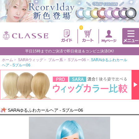
0
平日15時までのご決済で即日発送＆コンビニ決済OK!
ホーム
>
SARAウィッグ
>
ブルー系
>
Sブルー06
>
SARAゆるふわカール
ヘア - Sブルー06
SARAゆるふわカールヘア - Sブルー06