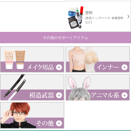
塗料
(造形トップ/ベース･各種塗料
など)
その他のサポートアイテム