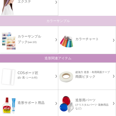
エクステ
カラーサンプル
カラーサンプル
カラーチャート
ブック
(ver.10)
造形関連アイテム
超強力 造形・布用両面テープ
COSボード匠
両面ピタック
(白･黒･シール付)
造形用パーツ
造形サポート用品
(クリスタルパーツ･装飾用品
など)