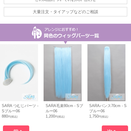
大量注文・タイアップなどのご相談
SARA つむじパーツ -
SARA毛束80cm - Sブ
SARAバンス70cm - S
Sブルー06
ルー06
ブルー06
880
1,200
1,750
円(税込)
円(税込)
円(税込)