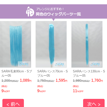
SARA毛束80cm - Sブ
SARAバンス70cm - S
SARAバンス130cm - S
ルー05
ブルー05
ブルー05
1,089
1,595
1,760
1,200
1,750
1,980
円(税込)
円
円(税込)
円
円(税込)
円
(税込)
(税込)
(税込)
9
9
11
%OFF
%OFF
%OFF