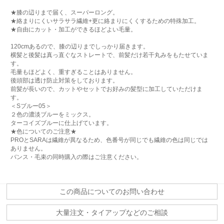
★膝の辺りまで届く、スーパーロング。
★絡まりにくいサラサラ繊維+更に絡まりにくくするための特殊加工。
★自由にカット・加工ができるほどよい毛量。
120cmあるので、膝の辺りまでしっかり届きます。
横髪と後髪は真っ直ぐなストレートで、前髪だけ若干丸みをもたせていま
す。
毛量もほどよく、重すぎることはありません。
後頭部は透け防止対策をしております。
前髪が長いので、カットやセットでお好みの髪型に加工していただけま
す。
＜Sブルー05＞
２色の濃淡ブルーをミックス。
ターコイズブルーに仕上げています。
★色についてのご注意★
PROとSARAは繊維が異なるため、色番号が同じでも繊維の色は同じでは
ありません。
バンス・毛束の同時購入の際はご注意ください。
この商品についてのお問い合わせ
大量注文・タイアップなどのご相談