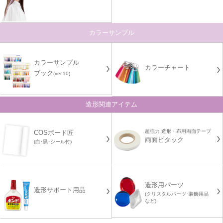
カラーサンプル
カラーサンプル
カラーチャート
ブック
(ver.10)
造形関連アイテム
超強力 造形・布用両面テープ
COSボード匠
両面ピタック
(白･黒･シール付)
造形用パーツ
造形サポート用品
(クリスタルパーツ･装飾用品
など)