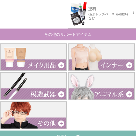
塗料
(造形トップ/ベース･各種塗料
など)
その他のサポートアイテム