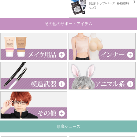
(造形トップ/ベース･各種塗料
など)
その他のサポートアイテム
厚底シューズ