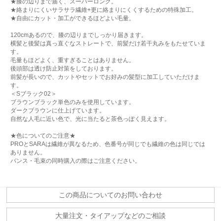
★膝の辺りまで届く、スーパーロング。
★絡まりにくいサラサラ繊維+更に絡まりにくくするための特殊加工。
★自由にカット・加工ができるほどよい毛量。
120cmあるので、膝の辺りまでしっかり届きます。
横髪と後髪は真っ直ぐなストレートで、前髪だけ若干丸みをもたせていま
す。
毛量もほどよく、重すぎることはありません。
後頭部は透け防止対策をしております。
前髪が長いので、カットやセットでお好みの髪型に加工していただけま
す。
＜Sブラック02＞
ブラウンブラック単色のみを使用しています。
ダークブラウンに仕上げています。
自然な人毛に近い色で、光に当たると茶色っぽく見えます。
★色についてのご注意★
PROとSARAは繊維が異なるため、色番号が同じでも繊維の色は同じでは
ありません。
バンス・毛束の同時購入の際はご注意ください。
この商品についてのお問い合わせ
大量注文・タイアップなどのご相談