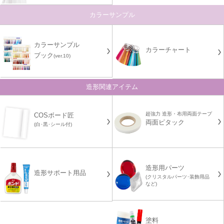
カラーサンプル
カラーサンプル
カラーチャート
ブック
(ver.10)
造形関連アイテム
超強力 造形・布用両面テープ
COSボード匠
両面ピタック
(白･黒･シール付)
造形用パーツ
造形サポート用品
(クリスタルパーツ･装飾用品
など)
塗料