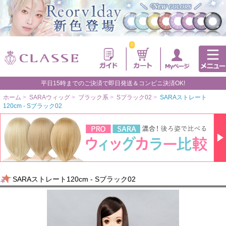
0
平日15時までのご決済で即日発送＆コンビニ決済OK!
ホーム
>
SARAウィッグ
>
ブラック系
>
Sブラック02
>
SARAストレート
120cm - Sブラック02
SARAストレート120cm - Sブラック02