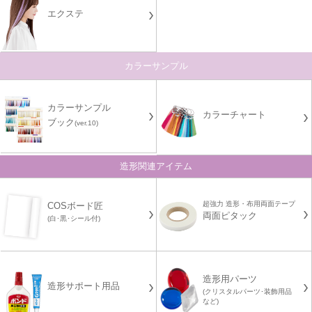
エクステ
カラーサンプル
カラーサンプル
カラーチャート
ブック
(ver.10)
造形関連アイテム
超強力 造形・布用両面テープ
COSボード匠
両面ピタック
(白･黒･シール付)
造形用パーツ
造形サポート用品
(クリスタルパーツ･装飾用品
など)