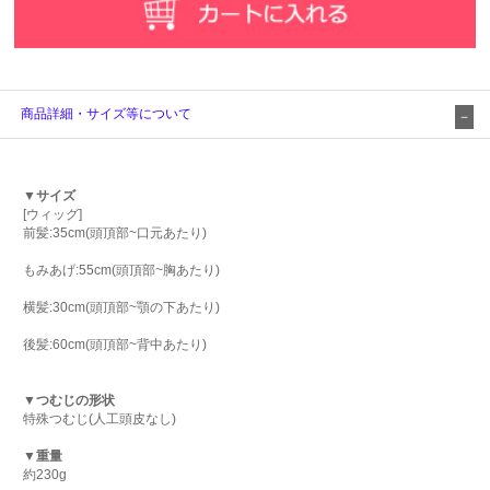
商品詳細・サイズ等について
▼サイズ
[ウィッグ]
前髪:35cm(頭頂部~口元あたり)
もみあげ:55cm(頭頂部~胸あたり)
横髪:30cm(頭頂部~顎の下あたり)
後髪:60cm(頭頂部~背中あたり)
▼つむじの形状
特殊つむじ(人工頭皮なし)
▼重量
約230g