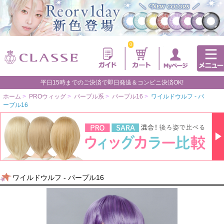
0
平日15時までのご決済で即日発送＆コンビニ決済OK!
ホーム
>
PROウィッグ
>
パープル系
>
パープル16
>
ワイルドウルフ - パ
ープル16
ワイルドウルフ - パープル16