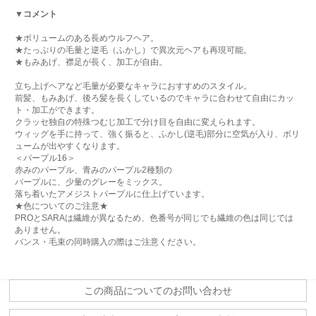
▼コメント
★ボリュームのある長めウルフヘア。
★たっぷりの毛量と逆毛（ふかし）で異次元ヘアも再現可能。
★もみあげ、襟足が長く、加工が自由。
立ち上げヘアなど毛量が必要なキャラにおすすめのスタイル。
前髪、もみあげ、後ろ髪を長くしているのでキャラに合わせて自由にカッ
ト・加工ができます。
クラッセ独自の特殊つむじ加工で分け目を自由に変えられます。
ウィッグを手に持って、強く振ると、ふかし(逆毛)部分に空気が入り、ボリ
ュームが出やすくなります。
＜パープル16＞
赤みのパープル、青みのパープル2種類の
パープルに、少量のグレーをミックス。
落ち着いたアメジストパープルに仕上げています。
★色についてのご注意★
PROとSARAは繊維が異なるため、色番号が同じでも繊維の色は同じでは
ありません。
バンス・毛束の同時購入の際はご注意ください。
この商品についてのお問い合わせ