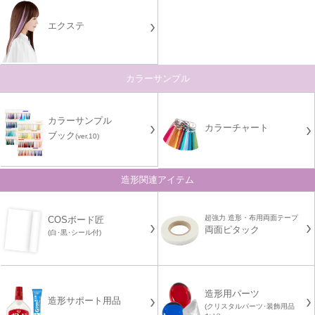
エクステ
カラーサンプル
カラーサンプル
カラーチャート
ブック
(ver.10)
造形関連アイテム
超強力 造形・布用両面テープ
COSボード匠
両面ピタック
(白･黒･シール付)
造形用パーツ
造形サポート用品
(クリスタルパーツ･装飾用品