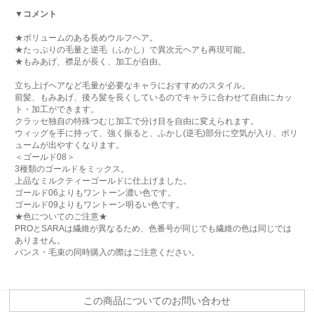
▼コメント
★ボリュームのある長めウルフヘア。
★たっぷりの毛量と逆毛（ふかし）で異次元ヘアも再現可能。
★もみあげ、襟足が長く、加工が自由。
立ち上げヘアなど毛量が必要なキャラにおすすめのスタイル。
前髪、もみあげ、後ろ髪を長くしているのでキャラに合わせて自由にカッ
ト・加工ができます。
クラッセ独自の特殊つむじ加工で分け目を自由に変えられます。
ウィッグを手に持って、強く振ると、ふかし(逆毛)部分に空気が入り、ボリ
ュームが出やすくなります。
＜ゴールド08＞
3種類のゴールドをミックス。
上品なミルクティーゴールドに仕上げました。
ゴールド06よりもワントーン濃い色です。
ゴールド09よりもワントーン明るい色です。
★色についてのご注意★
PROとSARAは繊維が異なるため、色番号が同じでも繊維の色は同じでは
ありません。
バンス・毛束の同時購入の際はご注意ください。
この商品についてのお問い合わせ