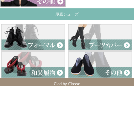
厚底シューズ
Clad by Classe