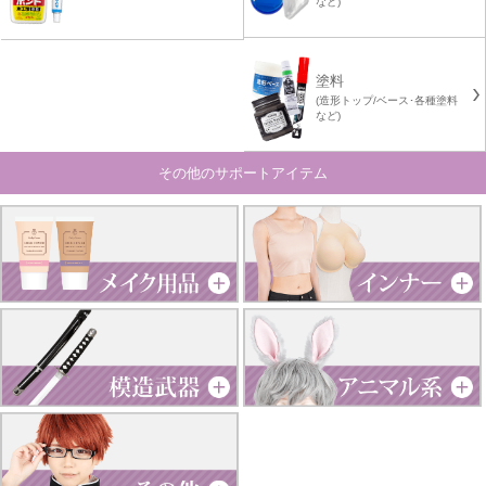
など)
塗料
(造形トップ/ベース･各種塗料
など)
その他のサポートアイテム