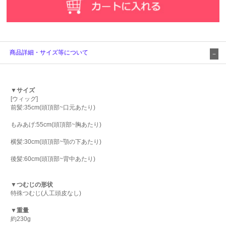
商品詳細・サイズ等について
▼サイズ
[ウィッグ]
前髪:35cm(頭頂部~口元あたり)
もみあげ:55cm(頭頂部~胸あたり)
横髪:30cm(頭頂部~顎の下あたり)
後髪:60cm(頭頂部~背中あたり)
▼つむじの形状
特殊つむじ(人工頭皮なし)
▼重量
約230g