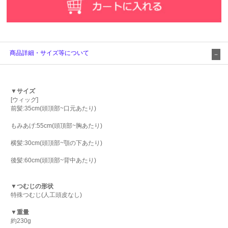
商品詳細・サイズ等について
▼サイズ
[ウィッグ]
前髪:35cm(頭頂部~口元あたり)
もみあげ:55cm(頭頂部~胸あたり)
横髪:30cm(頭頂部~顎の下あたり)
後髪:60cm(頭頂部~背中あたり)
▼つむじの形状
特殊つむじ(人工頭皮なし)
▼重量
約230g