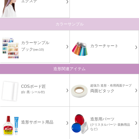
エクステ
カラーサンプル
カラーサンプル
カラーチャート
ブック
(ver.10)
造形関連アイテム
超強力 造形・布用両面テープ
COSボード匠
両面ピタック
(白･黒･シール付)
造形用パーツ
造形サポート用品
(クリスタルパーツ･装飾用品
など)