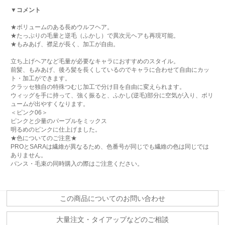
▼コメント
★ボリュームのある長めウルフヘア。
★たっぷりの毛量と逆毛（ふかし）で異次元ヘアも再現可能。
★もみあげ、襟足が長く、加工が自由。
立ち上げヘアなど毛量が必要なキャラにおすすめのスタイル。
前髪、もみあげ、後ろ髪を長くしているのでキャラに合わせて自由にカッ
ト・加工ができます。
クラッセ独自の特殊つむじ加工で分け目を自由に変えられます。
ウィッグを手に持って、強く振ると、ふかし(逆毛)部分に空気が入り、ボリ
ュームが出やすくなります。
＜ピンク06＞
ピンクと少量のパープルをミックス
明るめのピンクに仕上げました。
★色についてのご注意★
PROとSARAは繊維が異なるため、色番号が同じでも繊維の色は同じでは
ありません。
バンス・毛束の同時購入の際はご注意ください。
この商品についてのお問い合わせ
大量注文・タイアップなどのご相談