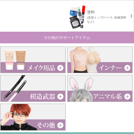
塗料
(造形トップ/ベース･各種塗料
など)
その他のサポートアイテム