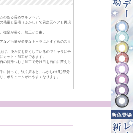
ムのある長めウルフヘア。
の毛量と逆毛（ふかし）で異次元ヘアも再現
、襟足が長く、加工が自由。
アなど毛量が必要なキャラにおすすめのスタ
あげ、後ろ髪を長くしているのでキャラに合
にカット・加工ができます。
自の特殊つむじ加工で分け目を自由に変えら
手に持って、強く振ると、ふかし(逆毛)部分
り、ボリュームが出やすくなります。