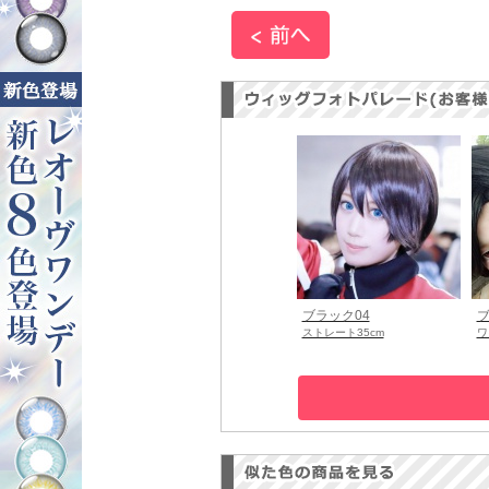
ブラック04
ブ
ストレート35cm
ワ