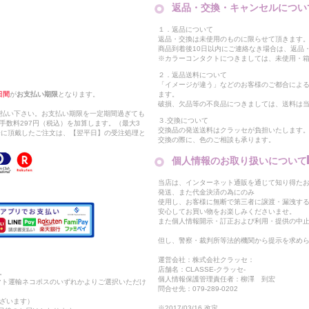
返品・交換・キャンセルについ
１．返品について
返品・交換は未使用のものに限らせて頂きます
商品到着後10日以内にご連絡なき場合は、返品
※カラーコンタクトにつきましては、未使用・箱
２．返品送料について
「イメージが違う」などのお客様のご都合によ
日間
が
お支払い期限
となります。
ます。
破損、欠品等の不良品につきましては、送料は
支払い下さい。お支払い期限を一定期間過ぎても
３.交換について
手数料297円（税込）を加算します。（最大3
交換品の発送送料はクラッセが負担いたします
以降に頂戴したご注文は、【翌平日】の受注処理と
交換の際に、色のご相談も承ります。
個人情報のお取り扱いについて
当店は、インターネット通販を通じて知り得たお
発送、また代金決済の為にのみ
使用し、お客様に無断で第三者に譲渡・漏洩す
安心してお買い物をお楽しみくださいませ。
また個人情報開示・訂正および利用・提供の中
但し、警察・裁判所等法的機関から提示を求め
運営会社：株式会社クラッセ：
店舗名：CLASSE-クラッセ-
。
個人情報保護管理責任者：柳澤 到宏
マト運輸ネコポスのいずれかよりご選択いただけ
問合せ先：079-289-0202
ざいます）
※2017/03/16 改定