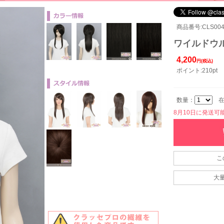
商品番号:CLS004
ワイルドウル
4,200
円(税込)
ポイント:210pt
数量：
在
8月10日に発送可能で
こ
大