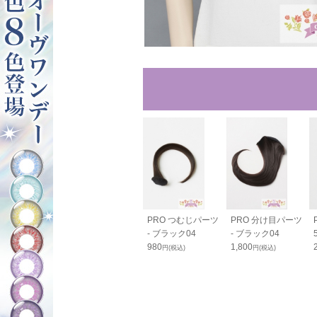
ルバンス80cm
バンス110cm - ブ
PRO つむじパーツ
PRO 分け目パーツ
ラック04
ラック04
- ブラック04
- ブラック04
0
2,600
980
1,800
円(税込)
円(税込)
円(税込)
円(税込)