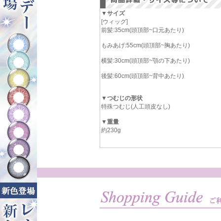
▼サイズ
[ウィッグ]
前髪:35cm(頭頂部~口元あたり)
もみあげ:55cm(頭頂部~胸あたり)
横髪:30cm(頭頂部~顎の下あたり)
後髪:60cm(頭頂部~背中あたり)
▼つむじの形状
特殊つむじ(人工頭皮なし)
▼重量
約230g