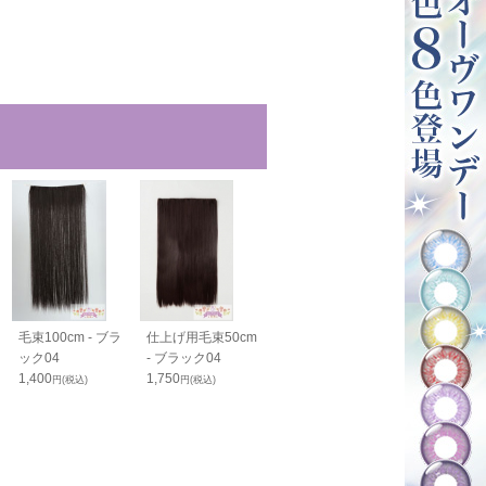
毛束100cm - ブラ
仕上げ用毛束50cm
ボリュームアップ
バンス40cm -
ック04
- ブラック04
毛束70cm - ブラッ
ック04
1,400
1,750
ク04
1,800
円(税込)
円(税込)
円(税込)
1,900
円(税込)