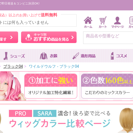
で即日発送＆コンビニ決済OK!
送料無料
税込）以上のお買い上げで
トには何も入っていません
ウィッグをカラーから探す
キャラ別おすすめ商品を
>
ブラック04
>
ワイルドウルフ - ブラック04