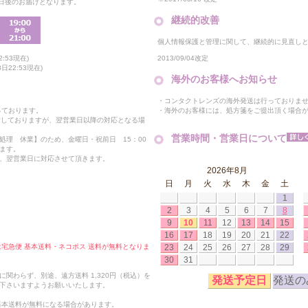
2日後のお届けとなります。
継続的改善
個人情報保護と管理に関して、継続的に見直し
2013/09/04改定
:53現在)
22:53現在)
海外のお客様へお知らせ
・コンタクトレンズの海外発送は行っておりま
・海外のお客様には、処方箋をご提出頂く場合
っております。
付しておりますが、翌営業日以降の対応となる場
営業時間・営業日について
処理 休業】のため、金曜日・祝前日 15：00
ます。
、翌営業日に対応させて頂きます。
2026年8月
日
月
火
水
木
金
土
1
2
3
4
5
6
7
8
9
10
11
12
13
14
15
16
17
18
19
20
21
22
23
24
25
26
27
28
29
合は宅急便 基本送料・ネコポス 送料が無料となりま
30
31
関わらず、別途、遠方送料 1,320円（税込）を
発送予定日
発送の
下さいますようお願いいたします。
も基本送料が無料になる場合があります。