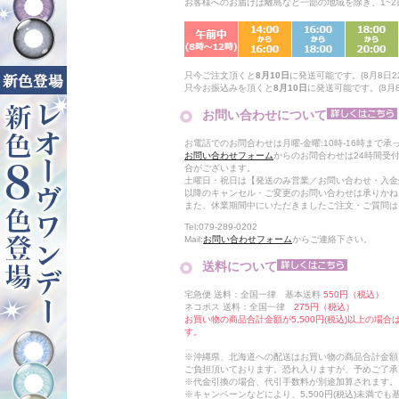
お客様へのお届けは離島など一部の地域を除き、1~
只今ご注文頂くと
8月10日
に発送可能です。(8月8日22
只今お振込みを頂くと
8月10日
に発送可能です。(8月8日
お問い合わせについて
お電話でのお問合わせは月曜-金曜:10時-16時まで承
お問い合わせフォーム
からのお問合わせは24時間受
合がございます。
土曜日・祝日は【発送のみ営業／お問い合わせ・入金
以降のキャンセル・ご変更のお問い合わせは承りかね
また、休業期間中にいただきましたご注文・ご質問は
Tel:079-289-0202
Mail:
お問い合わせフォーム
からご連絡下さい。
送料について
宅急便 送料：全国一律 基本送料
550円（税込）
ネコポス 送料：全国一律
275円（税込）
お買い物の商品合計金額が5,500円(税込)以上の場
す。
※沖縄県、北海道への配送はお買い物の商品合計金額に
ご負担頂いております。恐れ入りますが、予めご了承
※代金引換の場合、代引手数料が別途加算されます。
※キャンペーンなどにより、5,500円(税込)未満で