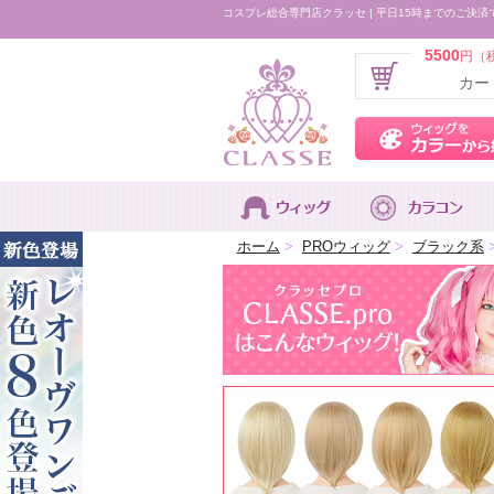
コスプレ総合専門店クラッセ | 平日15時までのご決済
5500
円（
カー
ホーム
>
PROウィッグ
>
ブラック系