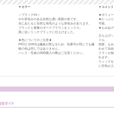
▼カラー
▼コメント
＜ブラック04＞
★ボリュー
やや茶色みのある自然な濃い黒髪の色です。
★たっぷり
光にあたると自然な地毛のような茶色みがあります。
可能。
ブラックと微量のダークブラウンをミックス。
★もみあげ
黒に近いリッチブラックに仕上げました。
立ち上げヘ
★色についてのご注意★
イル。
PROとSARAは繊維が異なるため、色番号が同じでも繊
前髪、もみ
維の色は同じではありません。
わせて自由
バンス・毛束の同時購入の際はご注意ください。
クラッセ独
れます。
ウィッグを
に空気が入