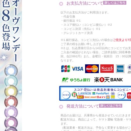
お支払方法について
以下のお支払方法がご利用頂けます。
・代金引換
・銀行振込 ※1
・スコア後払い（コンビニ後払い）※2
・コンビニ決済（先払い）※1
・クレジットカード決済
※1.銀行振込、コンビニ先払いの場合は
ご注文より7
ご了承の程をお願い申し上げます。
※2.は、払込票発行日から14日以内にコンビニでお
ご入金の確認がとれない場合、ご請求金額に回収事務
回、合計891円）また、金曜日・祝前日 15：00
なります。
発送方法について
商品のお届けは、兵庫県から発送させていただきます
配送方法は、商品によって、ヤマト運輸 宅急便・ヤ
ます。
（配送業者・配送方法は、予告なく変更する場合がご