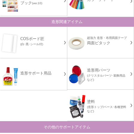
ブック
(ver.10)
造形関連アイテム
超強力 造形・布用両面テープ
COSボード匠
両面ピタック
(白･黒･シール付)
造形用パーツ
造形サポート用品
(クリスタルパーツ･装飾用品
など)
塗料
(造形トップ/ベース･各種塗料
など)
その他のサポートアイテム