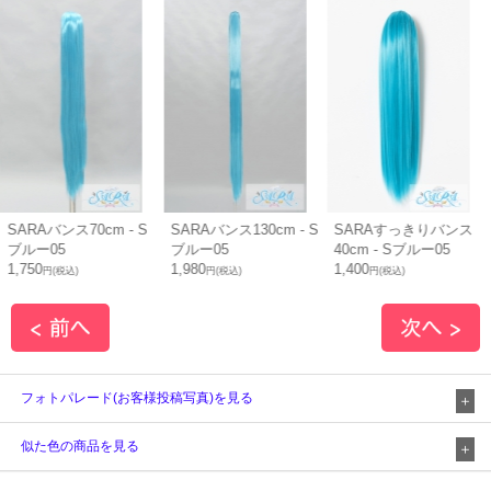
Aバンス70cm - S
SARAバンス130cm - S
SARAすっきりバンス
SA
ー05
ブルー05
40cm - Sブルー05
70c
0
1,980
1,400
1,80
円(税込)
円(税込)
円(税込)
フォトパレード(お客様投稿写真)を見る
似た色の商品を見る