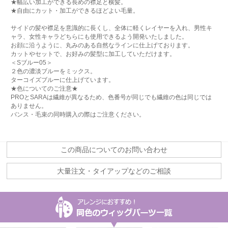
★幅広い加工ができる長めの襟足と横髪。
★自由にカット・加工ができるほどよい毛量。
サイドの髪や襟足を意識的に長くし、全体に軽くレイヤーを入れ、男性キ
ャラ、女性キャラどちらにも使用できるよう開発いたしました。
お顔に沿うように、丸みのある自然なラインに仕上げております。
カットやセットで、お好みの髪型に加工していただけます。
＜Sブルー05＞
２色の濃淡ブルーをミックス。
ターコイズブルーに仕上げています。
★色についてのご注意★
PROとSARAは繊維が異なるため、色番号が同じでも繊維の色は同じでは
ありません。
バンス・毛束の同時購入の際はご注意ください。
この商品についてのお問い合わせ
大量注文・タイアップなどのご相談