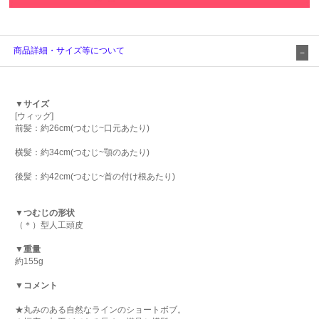
商品詳細・サイズ等について
▼サイズ
[ウィッグ]
前髪：約26cm(つむじ~口元あたり)
横髪：約34cm(つむじ~顎のあたり)
後髪：約42cm(つむじ~首の付け根あたり)
▼つむじの形状
（＊）型人工頭皮
▼重量
約155g
▼コメント
★丸みのある自然なラインのショートボブ。