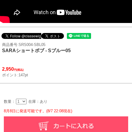
商品番号:SRS004-SBL05
SARAショートボブ - Sブルー05
2,950
円(税込)
ポイント:147pt
数量：
在庫：あり
8月8日に発送可能です。(8/7 22:08現在)