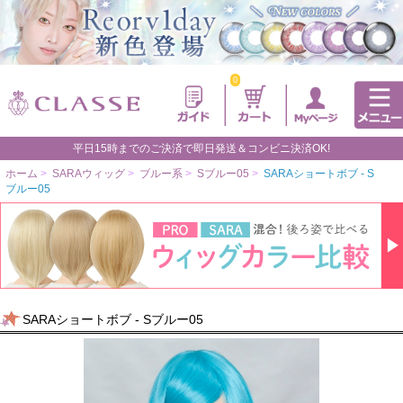
0
平日15時までのご決済で即日発送＆コンビニ決済OK!
ホーム
>
SARAウィッグ
>
ブルー系
>
Sブルー05
>
SARAショートボブ - S
ブルー05
SARAショートボブ - Sブルー05