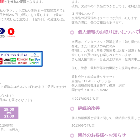
日間
が
お支払い期限
となります。
ます。
破損、欠品等の不良品につきましては、送料は
支払い下さい。お支払い期限を一定期間過ぎても
３.交換について
手数料297円（税込）を加算します。（最大3
交換品の発送送料はクラッセが負担いたします
以降に頂戴したご注文は、【翌平日】の受注処理と
交換の際に、色のご相談も承ります。
個人情報のお取り扱いについて
当店は、インターネット通販を通じて知り得たお
発送、また代金決済の為にのみ
使用し、お客様に無断で第三者に譲渡・漏洩す
安心してお買い物をお楽しみくださいませ。
また個人情報開示・訂正および利用・提供の中
但し、警察・裁判所等法的機関から提示を求め
運営会社：株式会社クラッセ：
店舗名：CLASSE-クラッセ-
。
個人情報保護管理責任者：柳澤 到宏
マト運輸ネコポスのいずれかよりご選択いただけ
問合せ先：079-289-0202
ざいます）
※2017/03/16 改定
2日後のお届けとなります。
継続的改善
個人情報保護と管理に関して、継続的に見直し
2013/09/04改定
:20現在)
20:20現在)
海外のお客様へお知らせ