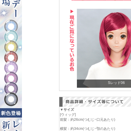
Sレッド06
▼サイズ
[ウィッグ]
前髪：約26cm(つむじ~口元あたり)
横髪：約34cm(つむじ~顎のあたり)