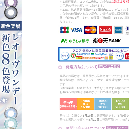
※1.銀行振込、コンビニ先払いの場合は
ご注文より7
ご了承の程をお願い申し上げます。
※2.は、払込票発行日から14日以内にコンビニでお
ご入金の確認がとれない場合、ご請求金額に回収事務
回、合計891円）また、金曜日・祝前日 15：00
なります。
発送方法について
商品のお届けは、兵庫県から発送させていただきます
配送方法は、商品によって、ヤマト運輸 宅急便・ヤ
ます。
（配送業者・配送方法は、予告なく変更する場合がご
お客様へのお届けは離島など一部の地域を除き、1~
只今ご注文頂くと
8月10日
に発送可能です。(8月9日20
只今お振込みを頂くと
8月10日
に発送可能です。(8月9日
お問い合わせについて