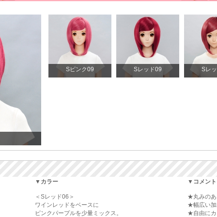
Sピンク09
Sレッド09
Sレッ
▼カラー
▼コメント
＜Sレッド06＞
★丸みのあ
ワインレッドをベースに
★幅広い加
ピンクパープルを少量ミックス。
★自由にカ