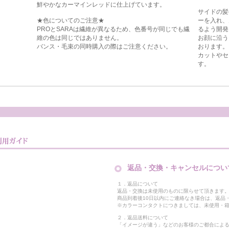
鮮やかなカーマインレッドに仕上げています。
サイドの髪
★色についてのご注意★
ーを入れ、
PROとSARAは繊維が異なるため、色番号が同じでも繊
るよう開発
維の色は同じではありません。
お顔に沿う
バンス・毛束の同時購入の際はご注意ください。
おります。
カットやセ
す。
返品・交換・キャンセルについ
１．返品について
返品・交換は未使用のものに限らせて頂きます
商品到着後10日以内にご連絡なき場合は、返品
※カラーコンタクトにつきましては、未使用・箱
２．返品送料について
「イメージが違う」などのお客様のご都合によ