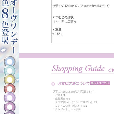
後髪：約42cm(つむじ~首の付け根あたり)
▼つむじの形状
（＊）型人工頭皮
▼重量
約155g
お支払方法について
以下のお支払方法がご利用頂けます。
・代金引換
・銀行振込 ※1
・スコア後払い（コンビニ後払い）※2
・コンビニ決済（先払い）※1
・クレジットカード決済