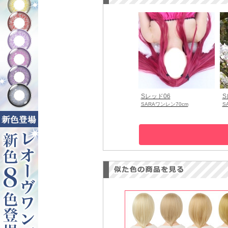
Sレッド06
S
SARAワンレン70cm
S