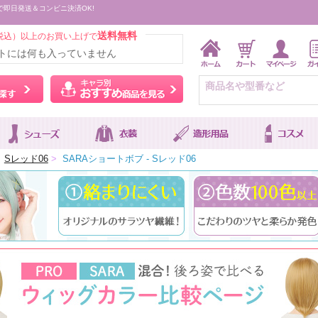
で即日発送＆コンビニ決済OK!
送料無料
税込）以上のお買い上げで
トには何も入っていません
ウィッグをカラーから探す
キャラ別おすすめ商品を
Sレッド06
>
SARAショートボブ - Sレッド06