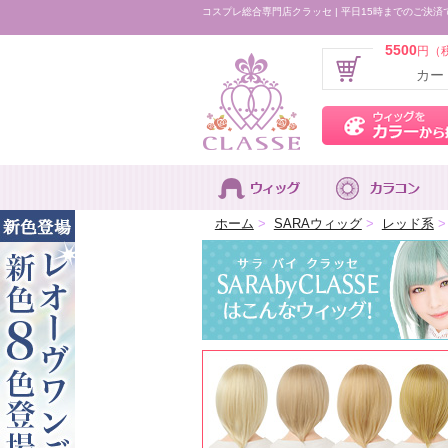
コスプレ総合専門店クラッセ | 平日15時までのご決済
5500
円（
カー
ホーム
>
SARAウィッグ
>
レッド系
>