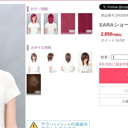
商品番号:SRS004
SARAショー
2,950
円(税込)
ポイント:147pt
数量：
8月10日に発送可能で
こ
大