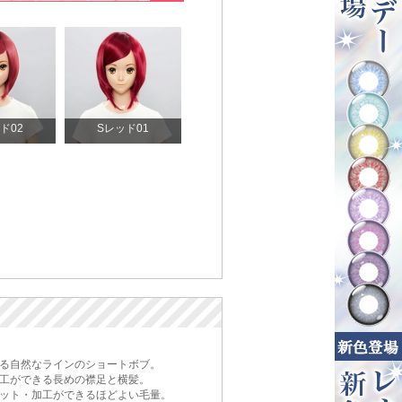
ド02
Sレッド01
る自然なラインのショートボブ。
工ができる長めの襟足と横髪。
ット・加工ができるほどよい毛量。