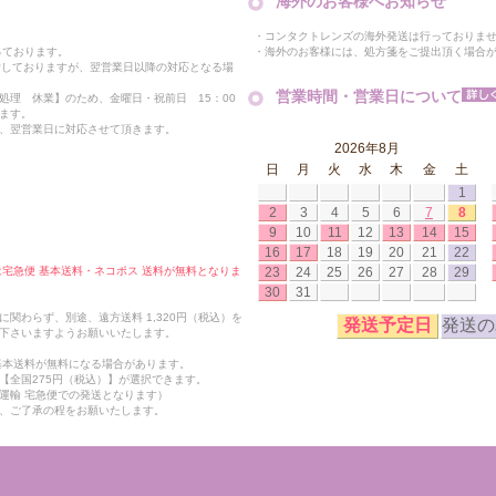
海外のお客様へお知らせ
・コンタクトレンズの海外発送は行っておりま
・海外のお客様には、処方箋をご提出頂く場合
っております。
付しておりますが、翌営業日以降の対応となる場
営業時間・営業日について
処理 休業】のため、金曜日・祝前日 15：00
ます。
、翌営業日に対応させて頂きます。
2026年8月
日
月
火
水
木
金
土
1
2
3
4
5
6
7
8
9
10
11
12
13
14
15
16
17
18
19
20
21
22
23
24
25
26
27
28
29
合は宅急便 基本送料・ネコポス 送料が無料となりま
30
31
関わらず、別途、遠方送料 1,320円（税込）を
発送予定日
発送の
下さいますようお願いいたします。
も基本送料が無料になる場合があります。
【全国275円（税込）】が選択できます。
運輸 宅急便での発送となります）
、ご了承の程をお願いたします。