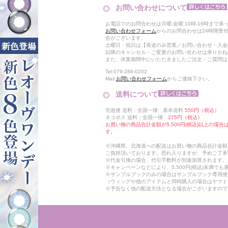
お問い合わせについて
お電話でのお問合わせは月曜-金曜:10時-16時まで承
お問い合わせフォーム
からのお問合わせは24時間受
合がございます。
土曜日・祝日は【発送のみ営業／お問い合わせ・入金
以降のキャンセル・ご変更のお問い合わせは承りかね
また、休業期間中にいただきましたご注文・ご質問は
Tel:079-289-0202
Mail:
お問い合わせフォーム
からご連絡下さい。
送料について
宅急便 送料：全国一律 基本送料
550円（税込）
ネコポス 送料：全国一律
275円（税込）
お買い物の商品合計金額が5,500円(税込)以上の場
す。
※沖縄県、北海道への配送はお買い物の商品合計金額に
ご負担頂いております。恐れ入りますが、予めご了承
※代金引換の場合、代引手数料が別途加算されます。
※キャンペーンなどにより、5,500円(税込)未満で
※サンプルブックのみの場合はサンプルブック専用便
（ウィッグや他のアイテムと同時購入の場合はヤマト
※予告なく他の配送方法となる場合がございますので