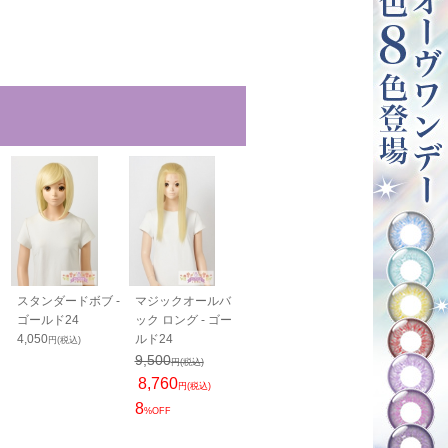
スタンダードボブ -
マジックオールバ
PRO 分け目パーツ
PRO 生え際
ゴールド24
ック ロング - ゴー
- ゴールド24
N - ゴールド2
4,050
ルド24
1,800
2,350
円(税込)
円(税込)
円(税込)
9,500
1,800
円(税込)
円(税込)
8,760
円(税込)
23
%OFF
8
%OFF