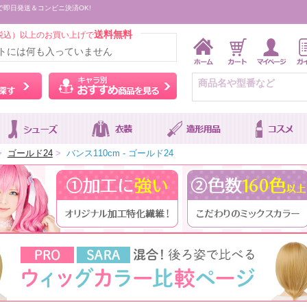
で即日発送＆コンビニ決済OK!
送料無料
税込）以上のお買い上げで
トには何も入っていません
ウィッグをカラーから探す
キャラ別おすすめ商品を
>
ゴールド24
>
バンス110cm - ゴールド24