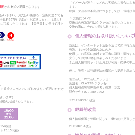
「イメージが違う」などのお客様のご都合によ
日間
が
お支払い期限
となります。
ます。
破損、欠品等の不良品につきましては、送料は
支払い下さい。お支払い期限を一定期間過ぎても
３.交換について
手数料297円（税込）を加算します。（最大3
交換品の発送送料はクラッセが負担いたします
以降に頂戴したご注文は、【翌平日】の受注処理と
交換の際に、色のご相談も承ります。
個人情報のお取り扱いについて
当店は、インターネット通販を通じて知り得たお
発送、また代金決済の為にのみ
使用し、お客様に無断で第三者に譲渡・漏洩す
安心してお買い物をお楽しみくださいませ。
また個人情報開示・訂正および利用・提供の中
但し、警察・裁判所等法的機関から提示を求め
運営会社：株式会社クラッセ：
店舗名：CLASSE-クラッセ-
。
個人情報保護管理責任者：柳澤 到宏
マト運輸ネコポスのいずれかよりご選択いただけ
問合せ先：079-289-0202
ざいます）
※2017/03/16 改定
2日後のお届けとなります。
継続的改善
個人情報保護と管理に関して、継続的に見直し
2013/09/04改定
15現在)
15:15現在)