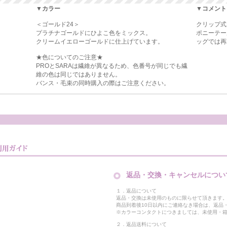
▼カラー
▼コメント
＜ゴールド24＞
クリップ式
プラチナゴールドにひよこ色をミックス。
ポニーテー
クリームイエローゴールドに仕上げています。
ッグでは再
★色についてのご注意★
PROとSARAは繊維が異なるため、色番号が同じでも繊
維の色は同じではありません。
バンス・毛束の同時購入の際はご注意ください。
返品・交換・キャンセルについ
１．返品について
返品・交換は未使用のものに限らせて頂きます
商品到着後10日以内にご連絡なき場合は、返品
※カラーコンタクトにつきましては、未使用・箱
２．返品送料について