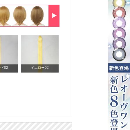
ド02
イエロー02