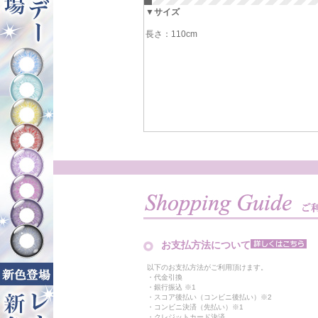
▼サイズ
長さ：110cm
お支払方法について
以下のお支払方法がご利用頂けます。
・代金引換
・銀行振込 ※1
・スコア後払い（コンビニ後払い）※2
・コンビニ決済（先払い）※1
・クレジットカード決済