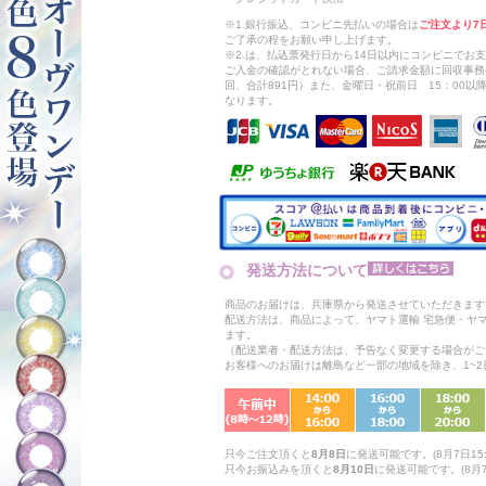
※1.銀行振込、コンビニ先払いの場合は
ご注文より7
ご了承の程をお願い申し上げます。
※2.は、払込票発行日から14日以内にコンビニでお
ご入金の確認がとれない場合、ご請求金額に回収事務
回、合計891円）また、金曜日・祝前日 15：00
なります。
発送方法について
商品のお届けは、兵庫県から発送させていただきます
配送方法は、商品によって、ヤマト運輸 宅急便・ヤ
ます。
（配送業者・配送方法は、予告なく変更する場合がご
お客様へのお届けは離島など一部の地域を除き、1~
只今ご注文頂くと
8月8日
に発送可能です。(8月7日15:
只今お振込みを頂くと
8月10日
に発送可能です。(8月7日