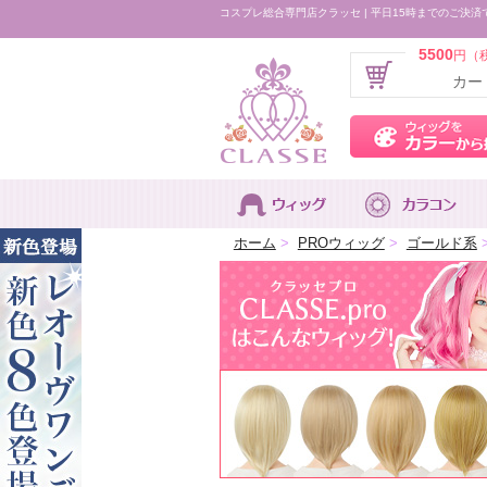
コスプレ総合専門店クラッセ | 平日15時までのご決済
5500
円（
カー
ホーム
>
PROウィッグ
>
ゴールド系