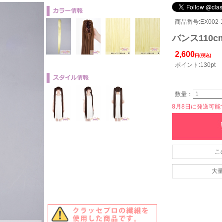
商品番号:EX002-1
バンス110c
2,600
円(税込)
ポイント:130pt
数量：
8月8日に発送可能です
こ
大