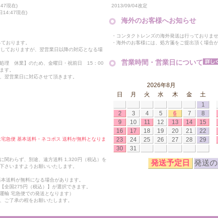
2013/09/04改定
47現在)
14:47現在)
海外のお客様へお知らせ
・コンタクトレンズの海外発送は行っておりま
・海外のお客様には、処方箋をご提出頂く場合
っております。
付しておりますが、翌営業日以降の対応となる場
営業時間・営業日について
処理 休業】のため、金曜日・祝前日 15：00
ます。
、翌営業日に対応させて頂きます。
2026年8月
日
月
火
水
木
金
土
1
2
3
4
5
6
7
8
9
10
11
12
13
14
15
16
17
18
19
20
21
22
23
24
25
26
27
28
29
合は宅急便 基本送料・ネコポス 送料が無料となりま
30
31
関わらず、別途、遠方送料 1,320円（税込）を
発送予定日
発送の
下さいますようお願いいたします。
も基本送料が無料になる場合があります。
【全国275円（税込）】が選択できます。
運輸 宅急便での発送となります）
、ご了承の程をお願いたします。