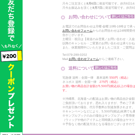
只今ご注文頂くと
8月6日
に発送可能です。(8月6日14:
只今お振込みを頂くと
8月7日
に発送可能です。(8月6日
お問い合わせについて
お電話でのお問合わせは月曜-金曜:10時-16時まで承
お問い合わせフォーム
からのお問合わせは24時間受
合がございます。
土曜日・祝日は【発送のみ営業／お問い合わせ・入金
以降のキャンセル・ご変更のお問い合わせは承りかね
また、休業期間中にいただきましたご注文・ご質問は
Tel:079-289-0202
Mail:
お問い合わせフォーム
からご連絡下さい。
送料について
宅急便 送料：全国一律 基本送料
550円（税込）
ネコポス 送料：全国一律
275円（税込）
お買い物の商品合計金額が5,500円(税込)以上の場
す。
※沖縄県、北海道への配送はお買い物の商品合計金額に
ご負担頂いております。恐れ入りますが、予めご了承
※代金引換の場合、代引手数料が別途加算されます。
※キャンペーンなどにより、5,500円(税込)未満で
※サンプルブックのみの場合はサンプルブック専用便
（ウィッグや他のアイテムと同時購入の場合はヤマト
※予告なく他の配送方法となる場合がございますので