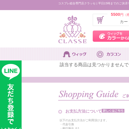
コスプレ総合専門店クラッセ | 平日15時までのご決済
5500
円（
カー
該当する商品は見つかりませんで
お支払方法について
以下のお支払方法がご利用頂けます。
・代金引換
・銀行振込 ※1