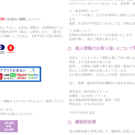
※カラーコンタクトにつきましては、未使用・箱
２．返品送料について
「イメージが違う」などのお客様のご都合によ
日間
が
お支払い期限
となります。
ます。
破損、欠品等の不良品につきましては、送料は
支払い下さい。お支払い期限を一定期間過ぎても
３.交換について
手数料297円（税込）を加算します。（最大3
交換品の発送送料はクラッセが負担いたします
以降に頂戴したご注文は、【翌平日】の受注処理と
交換の際に、色のご相談も承ります。
個人情報のお取り扱いについて
当店は、インターネット通販を通じて知り得たお
発送、また代金決済の為にのみ
使用し、お客様に無断で第三者に譲渡・漏洩す
安心してお買い物をお楽しみくださいませ。
また個人情報開示・訂正および利用・提供の中
但し、警察・裁判所等法的機関から提示を求め
運営会社：株式会社クラッセ：
店舗名：CLASSE-クラッセ-
。
個人情報保護管理責任者：柳澤 到宏
マト運輸ネコポスのいずれかよりご選択いただけ
問合せ先：079-289-0202
ざいます）
※2017/03/16 改定
2日後のお届けとなります。
継続的改善
個人情報保護と管理に関して、継続的に見直し