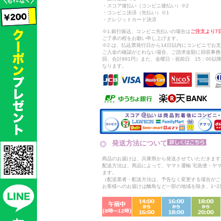
・スコア後払い（コンビニ後払い）※2
・コンビニ決済（先払い）※1
・クレジットカード決済
※1.銀行振込、コンビニ先払いの場合は
ご注文より7
ご了承の程をお願い申し上げます。
※2.は、払込票発行日から14日以内にコンビニでお
ご入金の確認がとれない場合、ご請求金額に回収事務
回、合計891円）また、金曜日・祝前日 15：00
なります。
発送方法について
商品のお届けは、兵庫県から発送させていただきます
配送方法は、商品によって、ヤマト運輸 宅急便・ヤ
ます。
（配送業者・配送方法は、予告なく変更する場合がご
お客様へのお届けは離島など一部の地域を除き、1~