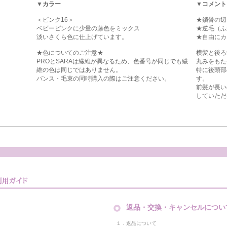
▼カラー
▼コメント
＜ピンク16＞
★鎖骨の辺
ベビーピンクに少量の藤色をミックス
★逆毛（ふ
淡いさくら色に仕上げています。
★自由にカ
★色についてのご注意★
横髪と後ろ
PROとSARAは繊維が異なるため、色番号が同じでも繊
丸みをもた
維の色は同じではありません。
特に後頭部
バンス・毛束の同時購入の際はご注意ください。
す。
前髪が長い
していただ
返品・交換・キャンセルについ
１．返品について