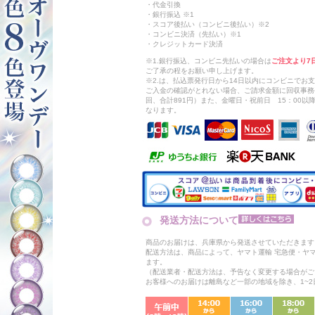
・代金引換
・銀行振込 ※1
・スコア後払い（コンビニ後払い）※2
・コンビニ決済（先払い）※1
・クレジットカード決済
※1.銀行振込、コンビニ先払いの場合は
ご注文より7
ご了承の程をお願い申し上げます。
※2.は、払込票発行日から14日以内にコンビニでお
ご入金の確認がとれない場合、ご請求金額に回収事務
回、合計891円）また、金曜日・祝前日 15：00
なります。
発送方法について
商品のお届けは、兵庫県から発送させていただきます
配送方法は、商品によって、ヤマト運輸 宅急便・ヤ
ます。
（配送業者・配送方法は、予告なく変更する場合がご
お客様へのお届けは離島など一部の地域を除き、1~