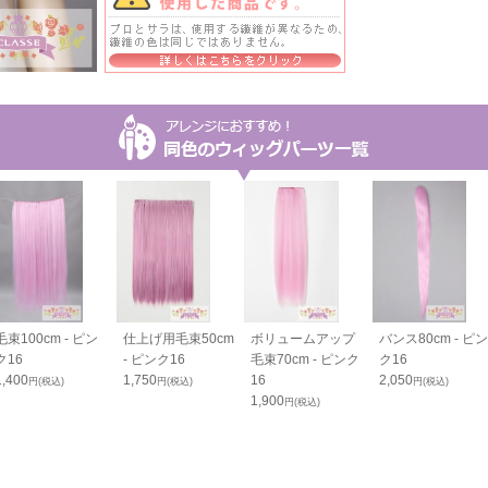
毛束100cm - ピン
仕上げ用毛束50cm
ボリュームアップ
バンス80cm - ピン
ク16
- ピンク16
毛束70cm - ピンク
ク16
1,400
1,750
16
2,050
円(税込)
円(税込)
円(税込)
1,900
円(税込)