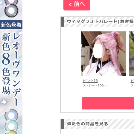
ピンク16
ピ
ストレート100cm
ス