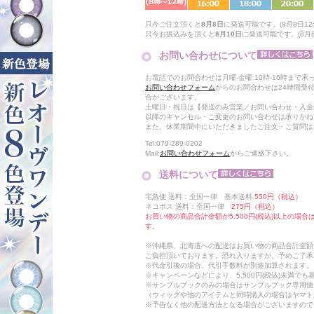
只今ご注文頂くと
8月8日
に発送可能です。(8月8日12:
只今お振込みを頂くと
8月10日
に発送可能です。(8月8日
お問い合わせについて
お電話でのお問合わせは月曜-金曜:10時-16時まで承
お問い合わせフォーム
からのお問合わせは24時間受
合がございます。
土曜日・祝日は【発送のみ営業／お問い合わせ・入金
以降のキャンセル・ご変更のお問い合わせは承りかね
また、休業期間中にいただきましたご注文・ご質問は
Tel:079-289-0202
Mail:
お問い合わせフォーム
からご連絡下さい。
送料について
宅急便 送料：全国一律 基本送料
550円（税込）
ネコポス 送料：全国一律
275円（税込）
お買い物の商品合計金額が5,500円(税込)以上の場
す。
※沖縄県、北海道への配送はお買い物の商品合計金額に
ご負担頂いております。恐れ入りますが、予めご了承
※代金引換の場合、代引手数料が別途加算されます。
※キャンペーンなどにより、5,500円(税込)未満で
※サンプルブックのみの場合はサンプルブック専用便
（ウィッグや他のアイテムと同時購入の場合はヤマト
※予告なく他の配送方法となる場合がございますので