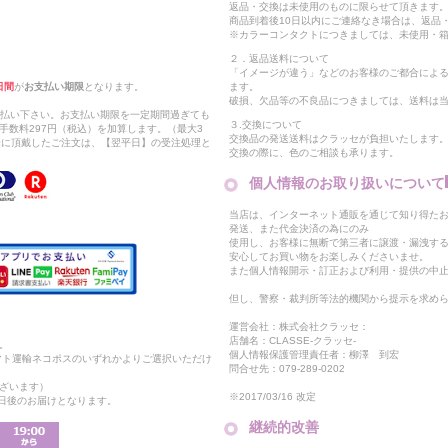
返品・交換は未使用のものに限らせて頂きます
商品到着後10日以内にご連絡なき場合は、返品
※カラーコンタクトにつきましては、未使用・箱
２．返品送料について
「イメージが違う」などのお客様のご都合によ
日間
が
お支払い期限
となります。
ます。
破損、欠品等の不良品につきましては、送料は
支払い下さい。お支払い期限を一定期間過ぎても
３.交換について
手数料297円（税込）を加算します。（最大3
交換品の発送送料はクラッセが負担いたします
以降に頂戴したご注文は、【翌平日】の受注処理と
交換の際に、色のご相談も承ります。
個人情報のお取り扱いについて
当店は、インターネット通販を通じて知り得たお
発送、また代金決済の為にのみ
使用し、お客様に無断で第三者に譲渡・漏洩す
安心してお買い物をお楽しみくださいませ。
また個人情報開示・訂正および利用・提供の中
但し、警察・裁判所等法的機関から提示を求め
運営会社：株式会社クラッセ：
店舗名：CLASSE-クラッセ-
。
個人情報保護管理責任者：柳澤 到宏
マト運輸ネコポスのいずれかよりご選択いただけ
問合せ先：079-289-0202
ざいます）
※2017/03/16 改定
2日後のお届けとなります。
継続的改善