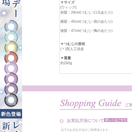
▼サイズ
[ウィッグ]
前髪：28cm(つむじ~口元あたり)
横髪：45cm(つむじ~肩のあたり)
後髪：47cm(つむじ~胸のあたり)
▼つむじの形状
(＊)型人工頭皮
▼重量
約260g
お支払方法について
以下のお支払方法がご利用頂けます。