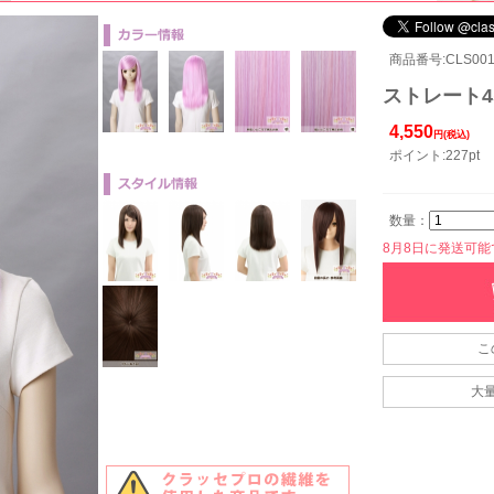
商品番号:CLS001-
ストレート45
4,550
円(税込)
ポイント:227pt
数量：
8月8日に発送可能です
こ
大