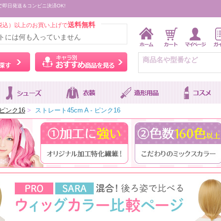
で即日発送＆コンビニ決済OK!
送料無料
税込）以上のお買い上げで
トには何も入っていません
ウィッグをカラーから探す
キャラ別おすすめ商品を
ピンク16
>
ストレート45cm A - ピンク16