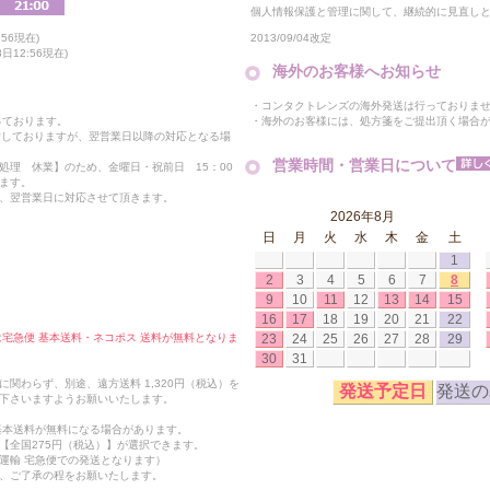
個人情報保護と管理に関して、継続的に見直し
2013/09/04改定
56現在)
12:56現在)
海外のお客様へお知らせ
・コンタクトレンズの海外発送は行っておりま
・海外のお客様には、処方箋をご提出頂く場合
っております。
付しておりますが、翌営業日以降の対応となる場
営業時間・営業日について
処理 休業】のため、金曜日・祝前日 15：00
ます。
、翌営業日に対応させて頂きます。
2026年8月
日
月
火
水
木
金
土
1
2
3
4
5
6
7
8
9
10
11
12
13
14
15
16
17
18
19
20
21
22
23
24
25
26
27
28
29
合は宅急便 基本送料・ネコポス 送料が無料となりま
30
31
関わらず、別途、遠方送料 1,320円（税込）を
発送予定日
発送の
下さいますようお願いいたします。
も基本送料が無料になる場合があります。
【全国275円（税込）】が選択できます。
運輸 宅急便での発送となります）
、ご了承の程をお願いたします。