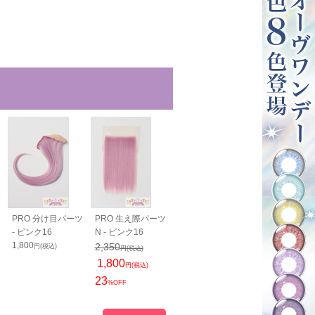
PRO 分け目パーツ
PRO 生え際パーツ
毛束60cm - ピンク
毛束100cm -
- ピンク16
N - ピンク16
16
ク16
1,800
1,200
1,400
2,350
円(税込)
円(税込)
円(税込)
円(税込)
1,800
円(税込)
23
%OFF