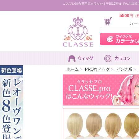
コスプレ総合専門店クラッセ | 平日15時までのご決済
5500
円（
カー
ホーム
>
PROウィッグ
>
ピンク系
>