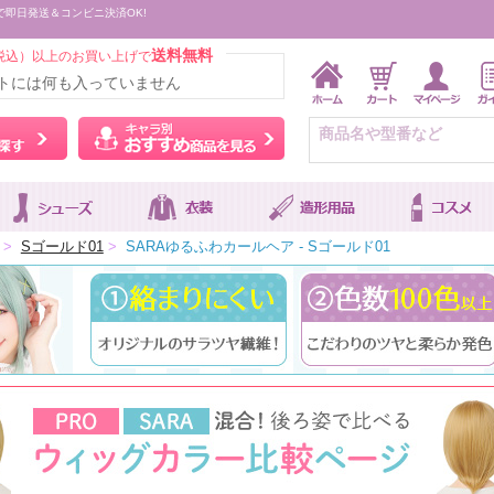
で即日発送＆コンビニ決済OK!
送料無料
税込）以上のお買い上げで
トには何も入っていません
ウィッグをカラーから探す
キャラ別おすすめ商品を
>
Sゴールド01
>
SARAゆるふわカールヘア - Sゴールド01