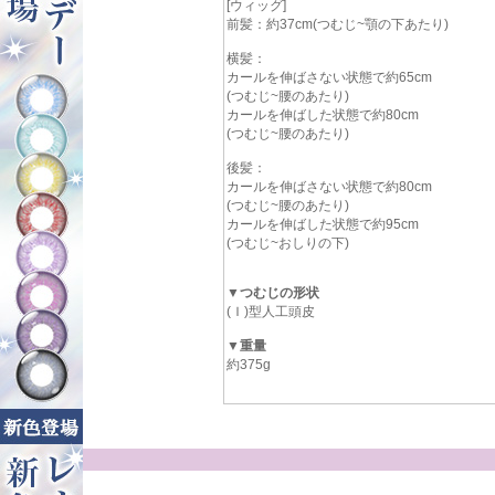
[ウィッグ]
前髪：約37cm(つむじ~顎の下あたり)
横髪：
カールを伸ばさない状態で約65cm
(つむじ~腰のあたり)
カールを伸ばした状態で約80cm
(つむじ~腰のあたり)
後髪：
カールを伸ばさない状態で約80cm
(つむじ~腰のあたり)
カールを伸ばした状態で約95cm
(つむじ~おしりの下)
▼つむじの形状
(Ｉ)型人工頭皮
▼重量
約375g