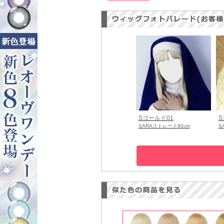
Sゴールド01
S
SARAストレート80cm
S