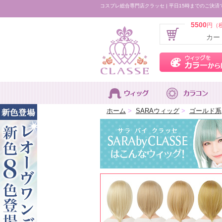
コスプレ総合専門店クラッセ | 平日15時までのご決済
5500
円（
カー
ホーム
>
SARAウィッグ
>
ゴールド系