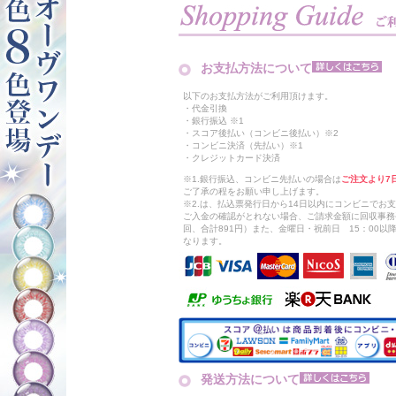
お支払方法について
以下のお支払方法がご利用頂けます。
・代金引換
・銀行振込 ※1
・スコア後払い（コンビニ後払い）※2
・コンビニ決済（先払い）※1
・クレジットカード決済
※1.銀行振込、コンビニ先払いの場合は
ご注文より7
ご了承の程をお願い申し上げます。
※2.は、払込票発行日から14日以内にコンビニでお
ご入金の確認がとれない場合、ご請求金額に回収事務
回、合計891円）また、金曜日・祝前日 15：00
なります。
発送方法について