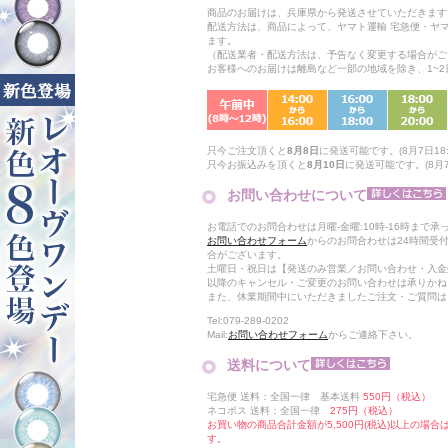
商品のお届けは、兵庫県から発送させていただきます
配送方法は、商品によって、ヤマト運輸 宅急便・ヤ
ます。
（配送業者・配送方法は、予告なく変更する場合がご
お客様へのお届けは離島など一部の地域を除き、1~
只今ご注文頂くと
8月8日
に発送可能です。(8月7日18:
只今お振込みを頂くと
8月10日
に発送可能です。(8月7日
お問い合わせについて
お電話でのお問合わせは月曜-金曜:10時-16時まで承
お問い合わせフォーム
からのお問合わせは24時間受
合がございます。
土曜日・祝日は【発送のみ営業／お問い合わせ・入金
以降のキャンセル・ご変更のお問い合わせは承りかね
また、休業期間中にいただきましたご注文・ご質問は
Tel:079-289-0202
Mail:
お問い合わせフォーム
からご連絡下さい。
送料について
宅急便 送料：全国一律 基本送料
550円（税込）
ネコポス 送料：全国一律
275円（税込）
お買い物の商品合計金額が5,500円(税込)以上の場
す。