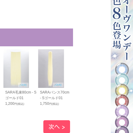
SARA毛束80cm - S
SARAバンス70cm
SARAすっきりバン
SARAすっき
ゴールド01
- Sゴールド01
ス40cm - Sゴール
ス70cm - S
1,200
1,750
ド01
ド01
円(税込)
円(税込)
1,400
1,800
円(税込)
円(税込)