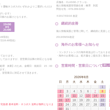
店舗名：CLASSE-クラッセ-
。
個人情報保護管理責任者：柳澤 到宏
マト運輸ネコポスのいずれかよりご選択いただけ
問合せ先：079-289-0202
ざいます）
※2017/03/16 改定
2日後のお届けとなります。
継続的改善
個人情報保護と管理に関して、継続的に見直し
2013/09/04改定
49現在)
18:49現在)
海外のお客様へお知らせ
・コンタクトレンズの海外発送は行っておりま
・海外のお客様には、処方箋をご提出頂く場合
っております。
付しておりますが、翌営業日以降の対応となる場
営業時間・営業日について
処理 休業】のため、金曜日・祝前日 15：00
ます。
、翌営業日に対応させて頂きます。
2026年8月
日
月
火
水
木
金
土
1
2
3
4
5
6
7
8
9
10
11
12
13
14
15
16
17
18
19
20
21
22
23
24
25
26
27
28
29
合は宅急便 基本送料・ネコポス 送料が無料となりま
30
31