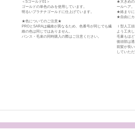
＜Sゴールド01＞
★大きめの
ゴールドの単色のみを使用しています。
ールヘア。
明るいプラチナゴールドに仕上げています。
★絡まりに
★自由にカ
★色についてのご注意★
PROとSARAは繊維が異なるため、色番号が同じでも繊
Ｉ型人工頭
維の色は同じではありません。
よう工夫し
バンス・毛束の同時購入の際はご注意ください。
毛量もほど
後頭部は透
前髪が長い
していただ