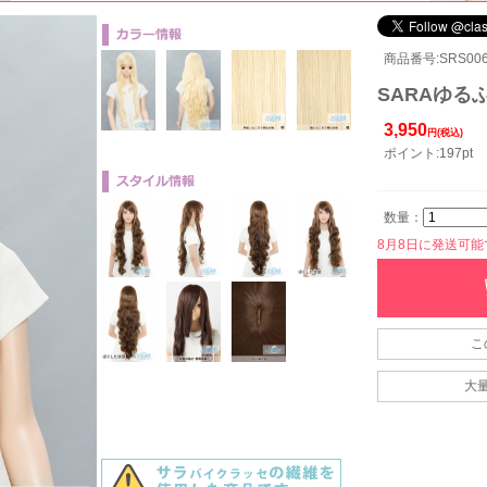
商品番号:SRS006
SARAゆる
3,950
円(税込)
ポイント:197pt
数量：
8月8日に発送可能です
こ
大