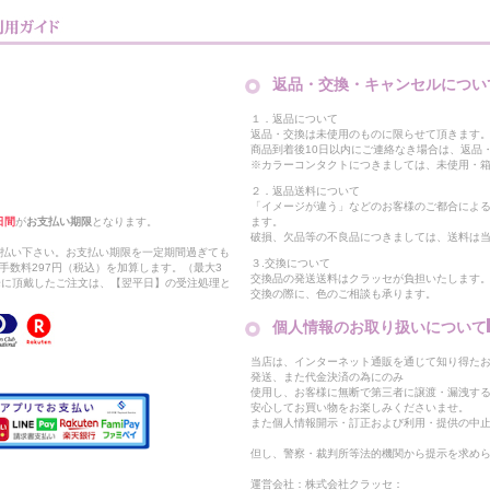
返品・交換・キャンセルについ
１．返品について
返品・交換は未使用のものに限らせて頂きます
商品到着後10日以内にご連絡なき場合は、返品
※カラーコンタクトにつきましては、未使用・箱
２．返品送料について
「イメージが違う」などのお客様のご都合によ
日間
が
お支払い期限
となります。
ます。
破損、欠品等の不良品につきましては、送料は
支払い下さい。お支払い期限を一定期間過ぎても
３.交換について
手数料297円（税込）を加算します。（最大3
交換品の発送送料はクラッセが負担いたします
以降に頂戴したご注文は、【翌平日】の受注処理と
交換の際に、色のご相談も承ります。
個人情報のお取り扱いについて
当店は、インターネット通販を通じて知り得たお
発送、また代金決済の為にのみ
使用し、お客様に無断で第三者に譲渡・漏洩す
安心してお買い物をお楽しみくださいませ。
また個人情報開示・訂正および利用・提供の中
但し、警察・裁判所等法的機関から提示を求め
運営会社：株式会社クラッセ：