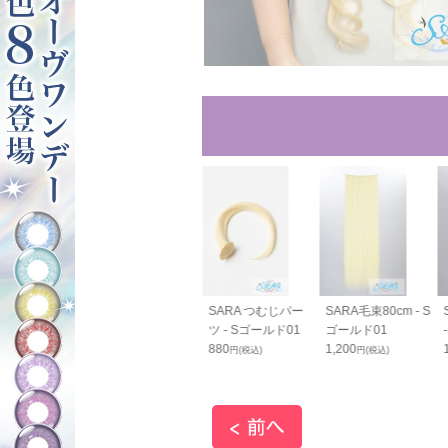
RAすっきりバン
SARAすっきりバン
SARA つむじパー
SARA毛束80cm - S
cm - Sゴール
ス70cm - Sゴール
ツ - Sゴールド01
ゴールド01
ド01
880
1,200
円(税込)
円(税込)
0
1,800
円(税込)
円(税込)