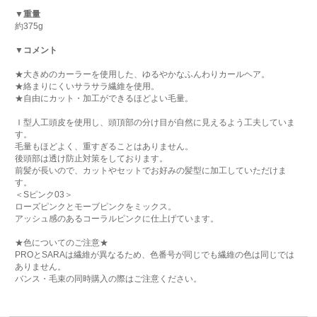
▼重量
約375g
▼コメント
★大きめのカーラーを使用した、ゆるやかなふんわりカールヘア。
★絡まりにくいサラサラ繊維を使用。
★自由にカット・加工ができるほどよい毛量。
Ｉ型人工頭皮を使用し、頭頂部の分け目が自然に見えるよう工夫していま
す。
毛量もほどよく、重すぎることはありません。
後頭部は透け防止対策をしております。
前髪が長いので、カットやセットでお好みの髪型に加工していただけま
す。
＜Sピンク03＞
ローズピンクとモーブピンクをミックス。
アッシュ感のあるコーラルピンクに仕上げています。
★色についてのご注意★
PROとSARAは繊維が異なるため、色番号が同じでも繊維の色は同じでは
ありません。
バンス・毛束の同時購入の際はご注意ください。