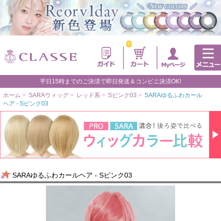
0
平日15時までのご決済で即日発送＆コンビニ決済OK!
ホーム
>
SARAウィッグ
>
レッド系
>
Sピンク03
>
SARAゆるふわカール
ヘア - Sピンク03
SARAゆるふわカールヘア - Sピンク03