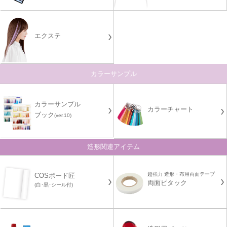
エクステ
カラーサンプル
カラーサンプル
カラーチャート
ブック
(ver.10)
造形関連アイテム
超強力 造形・布用両面テープ
COSボード匠
両面ピタック
(白･黒･シール付)