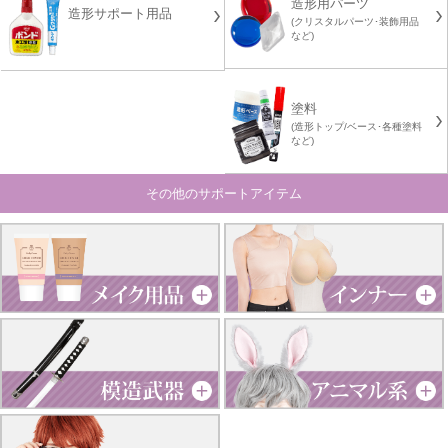
造形用パーツ
造形サポート用品
(クリスタルパーツ･装飾用品
など)
塗料
(造形トップ/ベース･各種塗料
など)
その他のサポートアイテム