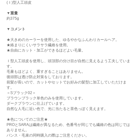
(Ｉ)型人工頭皮
▼重量
約375g
▼コメント
★大きめのカーラーを使用した、ゆるやかなふんわりカールヘア。
★絡まりにくいサラサラ繊維を使用。
★自由にカット・加工ができるほどよい毛量。
Ｉ型人工頭皮を使用し、頭頂部の分け目が自然に見えるよう工夫していま
す。
毛量もほどよく、重すぎることはありません。
後頭部は透け防止対策をしております。
前髪が長いので、カットやセットでお好みの髪型に加工していただけま
す。
＜Sブラック02＞
ブラウンブラック単色のみを使用しています。
ダークブラウンに仕上げています。
自然な人毛に近い色で、光に当たると茶色っぽく見えます。
★色についてのご注意★
PROとSARAは繊維が異なるため、色番号が同じでも繊維の色は同じでは
ありません。
バンス・毛束の同時購入の際はご注意ください。