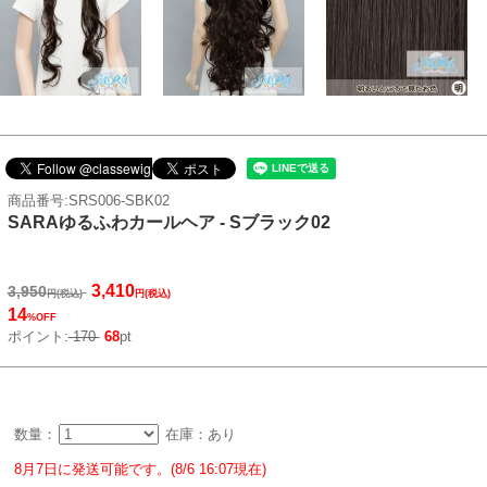
商品番号:SRS006-SBK02
SARAゆるふわカールヘア - Sブラック02
3,410
3,950
円(税込)
円(税込)
14
%OFF
ポイント:
170
68
pt
数量：
在庫：あり
8月7日に発送可能です。(8/6 16:07現在)