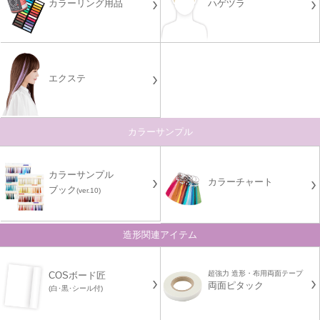
カラーリング用品
ハゲヅラ
エクステ
カラーサンプル
カラーサンプル
カラーチャート
ブック
(ver.10)
造形関連アイテム
超強力 造形・布用両面テープ
COSボード匠
両面ピタック
(白･黒･シール付)