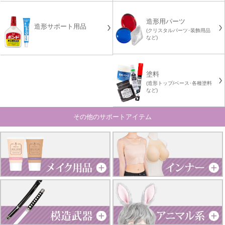
造形用パーツ
造形サポート用品
(クリスタルパーツ･装飾用品
など)
塗料
(造形トップ/ベース･各種塗料
など)
その他のサポートアイテム