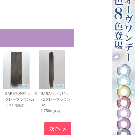
ミ
SARA毛束80cm - S
SARAバンス70cm
SARAすっきりバン
SARAすっき
ラ
グレーブラウン02
- Sグレーブラウン
ス40cm - Sグレー
ス70cm - S
1,200
02
ブラウン02
ブラウン02
円(税込)
1,750
1,400
1,800
円(税込)
円(税込)
円(税込)