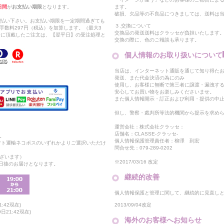
日間
が
お支払い期限
となります。
ます。
破損、欠品等の不良品につきましては、送料は
支払い下さい。お支払い期限を一定期間過ぎても
３.交換について
手数料297円（税込）を加算します。（最大3
交換品の発送送料はクラッセが負担いたします
以降に頂戴したご注文は、【翌平日】の受注処理と
交換の際に、色のご相談も承ります。
個人情報のお取り扱いについて
当店は、インターネット通販を通じて知り得たお
発送、また代金決済の為にのみ
使用し、お客様に無断で第三者に譲渡・漏洩す
安心してお買い物をお楽しみくださいませ。
また個人情報開示・訂正および利用・提供の中
但し、警察・裁判所等法的機関から提示を求め
運営会社：株式会社クラッセ：
店舗名：CLASSE-クラッセ-
。
個人情報保護管理責任者：柳澤 到宏
マト運輸ネコポスのいずれかよりご選択いただけ
問合せ先：079-289-0202
ざいます）
※2017/03/16 改定
2日後のお届けとなります。
継続的改善
個人情報保護と管理に関して、継続的に見直し
2013/09/04改定
:42現在)
21:42現在)
海外のお客様へお知らせ