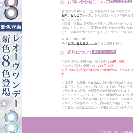
お問い合わせについて
お電話でのお問合わせは月曜-金曜:10時-16時まで承
お問い合わせフォーム
からのお問合わせは24時間受
合がございます。
土曜日・祝日は【発送のみ営業／お問い合わせ・入金
以降のキャンセル・ご変更のお問い合わせは承りかね
また、休業期間中にいただきましたご注文・ご質問は
Tel:079-289-0202
Mail:
お問い合わせフォーム
からご連絡下さい。
送料について
宅急便 送料：全国一律 基本送料
550円（税込）
ネコポス 送料：全国一律
275円（税込）
お買い物の商品合計金額が5,500円(税込)以上の場
す。
※沖縄県、北海道への配送はお買い物の商品合計金額に
ご負担頂いております。恐れ入りますが、予めご了承
※代金引換の場合、代引手数料が別途加算されます。
※キャンペーンなどにより、5,500円(税込)未満で
※サンプルブックのみの場合はサンプルブック専用便
（ウィッグや他のアイテムと同時購入の場合はヤマト
※予告なく他の配送方法となる場合がございますので
特商法に基づく表記