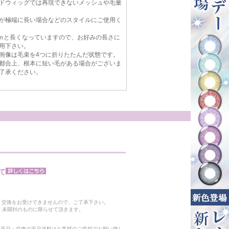
ドウィッグでは再現できないメッシュや毛量
が極端に長い場合などのスタイルにご使用く
ｃｍと長くなっていますので、お好みの長さに
用下さい。
画像は毛束を4つに折りたたんだ状態です。
都合上、根本に短い毛がある場合がございま
了承ください。
て
。
・交換をお受けできませんので、ご了承下さい。
 未開封のものに限らせて頂きます。
る返品・交換の返品送料はお客様のご負担でお願い致し