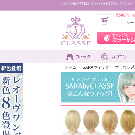
コスプレ総合専門店クラッセ | 平日15時までのご決済
5500
円（
カー
ホーム
>
SARAウィッグ
>
ブラウン系