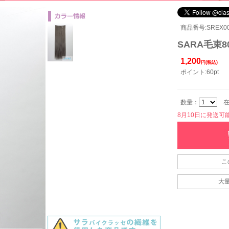
商品番号:SREX001
SARA毛束8
1,200
円(税込)
ポイント:60pt
数量：
在
8月10日に発送可能で
こ
大