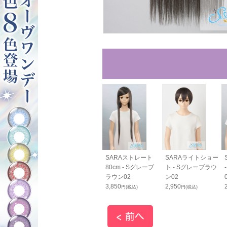
RAすっきりバン
SARAすっきりバン
SARAストレート
SARAライトショー
cm - Sグレー
ス70cm - Sグレー
80cm - Sグレーブ
ト - Sグレーブラウ
ウン02
ブラウン02
ラウン02
ン02
0
1,800
3,850
2,950
円(税込)
円(税込)
円(税込)
円(税込)