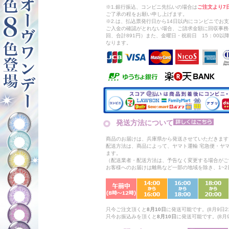
※1.銀行振込、コンビニ先払いの場合は
ご注文より7
ご了承の程をお願い申し上げます。
※2.は、払込票発行日から14日以内にコンビニでお
ご入金の確認がとれない場合、ご請求金額に回収事務
回、合計891円）また、金曜日・祝前日 15：00
なります。
発送方法について
商品のお届けは、兵庫県から発送させていただきます
配送方法は、商品によって、ヤマト運輸 宅急便・ヤ
ます。
（配送業者・配送方法は、予告なく変更する場合がご
お客様へのお届けは離島など一部の地域を除き、1~
只今ご注文頂くと
8月10日
に発送可能です。(8月9日21
只今お振込みを頂くと
8月10日
に発送可能です。(8月9日