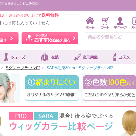
で即日発送＆コンビニ決済OK!
送料無料
税込）以上のお買い上げで
トには何も入っていません
ウィッグをカラーから探す
キャラ別おすすめ商品を
>
Sグレーブラウン02
>
SARA毛束80cm - Sグレーブラウン02