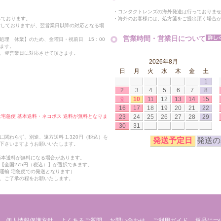
・コンタクトレンズの海外発送は行っておりま
・海外のお客様には、処方箋をご提出頂く場合
っております。
付しておりますが、翌営業日以降の対応となる場
営業時間・営業日について
処理 休業】のため、金曜日・祝前日 15：00
ます。
、翌営業日に対応させて頂きます。
2026年8月
日
月
火
水
木
金
土
1
2
3
4
5
6
7
8
9
10
11
12
13
14
15
16
17
18
19
20
21
22
23
24
25
26
27
28
29
合は宅急便 基本送料・ネコポス 送料が無料となりま
30
31
関わらず、別途、遠方送料 1,320円（税込）を
発送予定日
発送の
下さいますようお願いいたします。
も基本送料が無料になる場合があります。
【全国275円（税込）】が選択できます。
運輸 宅急便での発送となります）
、ご了承の程をお願いたします。
個人情報保護方針
よくあるご質問
お問い合わせ
ご利用ガイド
返品につ