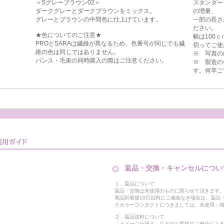
＜Sグレーブラウン02＞
スタンダー
ダークグレーとダークブラウンをミックス。
の増量、
グレーとブラウンの中間色に仕上げています。
一部の長さ
ださい。
★色についてのご注意★
幅は100
PROとSARAは繊維が異なるため、色番号が同じでも繊
切ってご使
維の色は同じではありません。
※ 写真の
バンス・毛束の同時購入の際はご注意ください。
※ 製造の
す。何卒ご
返品・交換・キャンセルについ
１．返品について
返品・交換は未使用のものに限らせて頂きます
商品到着後10日以内にご連絡なき場合は、返品
※カラーコンタクトにつきましては、未使用・箱
２．返品送料について
「イメージが違う」などのお客様のご都合によ