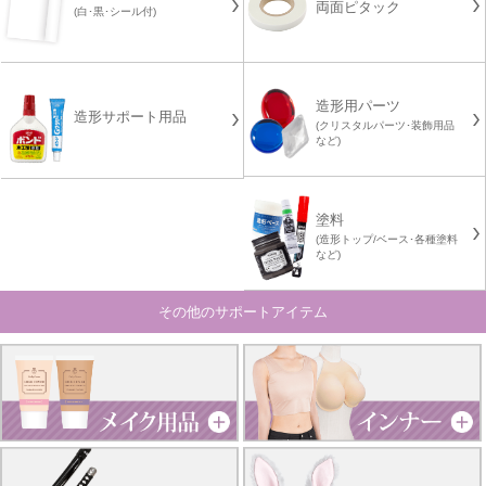
両面ピタック
(白･黒･シール付)
造形用パーツ
造形サポート用品
(クリスタルパーツ･装飾用品
など)
塗料
(造形トップ/ベース･各種塗料
など)
その他のサポートアイテム