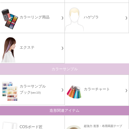
カラーリング用品
ハゲヅラ
エクステ
カラーサンプル
カラーサンプル
カラーチャート
ブック
(ver.10)
造形関連アイテム
超強力 造形・布用両面テープ
COSボード匠