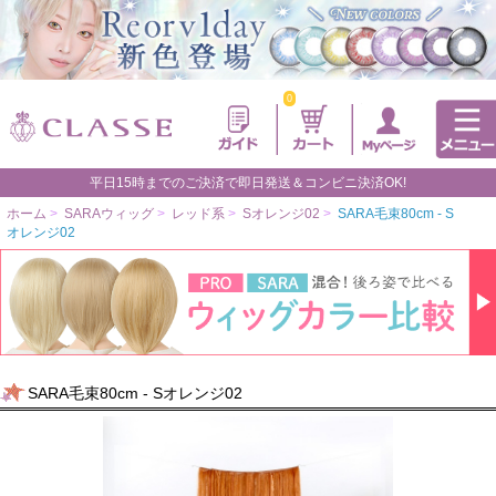
0
平日15時までのご決済で即日発送＆コンビニ決済OK!
ホーム
>
SARAウィッグ
>
レッド系
>
Sオレンジ02
>
SARA毛束80cm - S
オレンジ02
SARA毛束80cm - Sオレンジ02