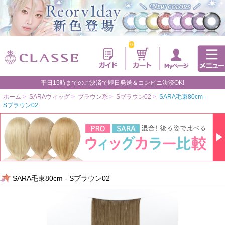
0
平日15時までのご決済で即日発送＆コンビニ決済OK!
ホーム
>
SARAウィッグ
>
ブラウン系
>
Sブラウン02
>
SARA毛束80cm -
Sブラウン02
SARA毛束80cm - Sブラウン02