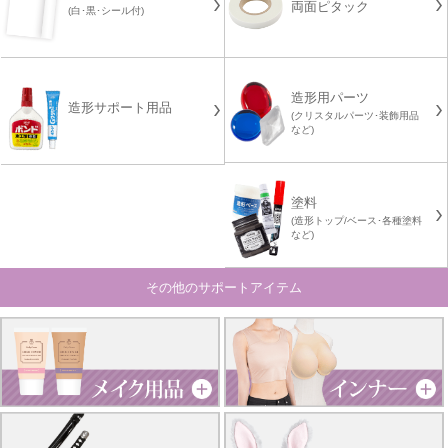
両面ピタック
(白･黒･シール付)
造形用パーツ
造形サポート用品
(クリスタルパーツ･装飾用品
など)
塗料
(造形トップ/ベース･各種塗料
など)
その他のサポートアイテム