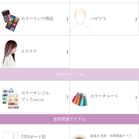
カラーリング用品
ハゲヅラ
エクステ
カラーサンプル
カラーサンプル
カラーチャート
ブック
(ver.10)
造形関連アイテム
超強力 造形・布用両面テープ
COSボード匠