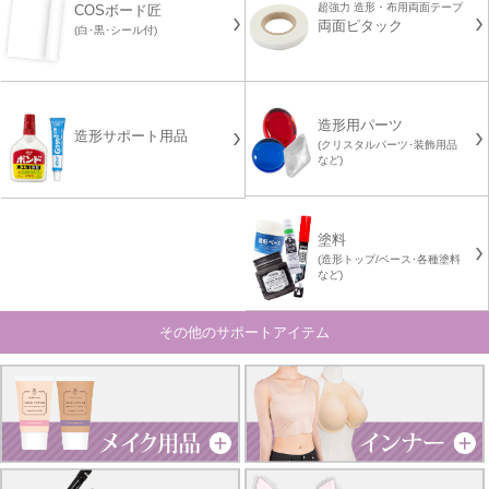
超強力 造形・布用両面テープ
COSボード匠
両面ピタック
(白･黒･シール付)
造形用パーツ
造形サポート用品
(クリスタルパーツ･装飾用品
など)
塗料
(造形トップ/ベース･各種塗料
など)
その他のサポートアイテム