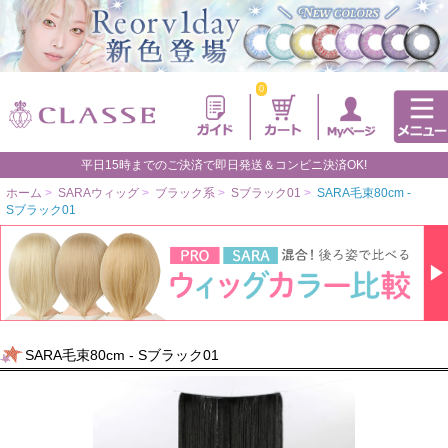
0
平日15時までのご決済で即日発送＆コンビニ決済OK!
ホーム
>
SARAウィッグ
>
ブラック系
>
Sブラック01
>
SARA毛束80cm -
Sブラック01
SARA毛束80cm - Sブラック01