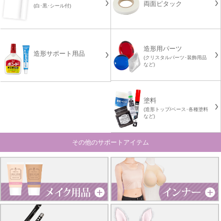
両面ピタック
(白･黒･シール付)
造形用パーツ
造形サポート用品
(クリスタルパーツ･装飾用品
など)
塗料
(造形トップ/ベース･各種塗料
など)
その他のサポートアイテム