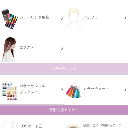
カラーリング用品
ハゲヅラ
エクステ
カラーサンプル
カラーサンプル
カラーチャート
ブック
(ver.10)
造形関連アイテム
超強力 造形・布用両面テープ
COSボード匠