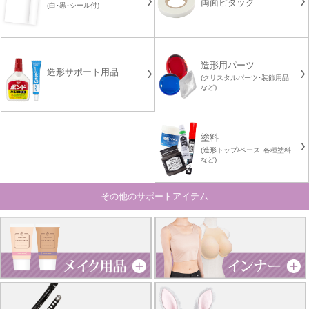
両面ピタック
(白･黒･シール付)
造形用パーツ
造形サポート用品
(クリスタルパーツ･装飾用品
など)
塗料
(造形トップ/ベース･各種塗料
など)
その他のサポートアイテム