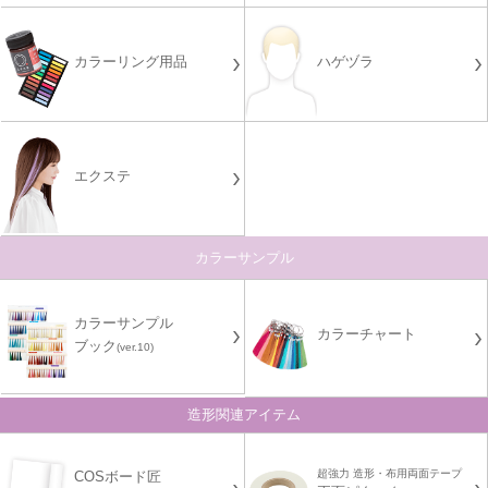
カラーリング用品
ハゲヅラ
エクステ
カラーサンプル
カラーサンプル
カラーチャート
ブック
(ver.10)
造形関連アイテム
超強力 造形・布用両面テープ
COSボード匠