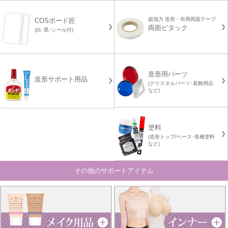
超強力 造形・布用両面テープ
COSボード匠
両面ピタック
(白･黒･シール付)
造形用パーツ
造形サポート用品
(クリスタルパーツ･装飾用品
など)
塗料
(造形トップ/ベース･各種塗料
など)
その他のサポートアイテム