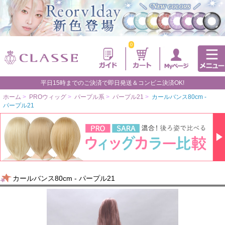
0
平日15時までのご決済で即日発送＆コンビニ決済OK!
ホーム
>
PROウィッグ
>
パープル系
>
パープル21
>
カールバンス80cm -
パープル21
カールバンス80cm - パープル21