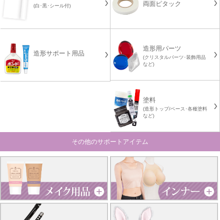
両面ピタック
(白･黒･シール付)
造形用パーツ
造形サポート用品
(クリスタルパーツ･装飾用品
など)
塗料
(造形トップ/ベース･各種塗料
など)
その他のサポートアイテム