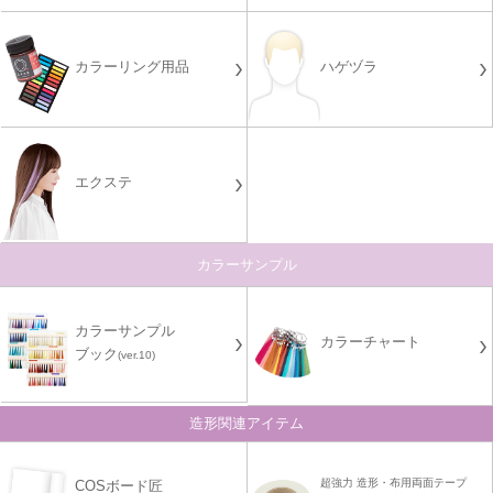
カラーリング用品
ハゲヅラ
エクステ
カラーサンプル
カラーサンプル
カラーチャート
ブック
(ver.10)
造形関連アイテム
超強力 造形・布用両面テープ
COSボード匠