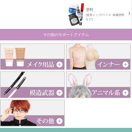
塗料
(造形トップ/ベース･各種塗料
など)
その他のサポートアイテム