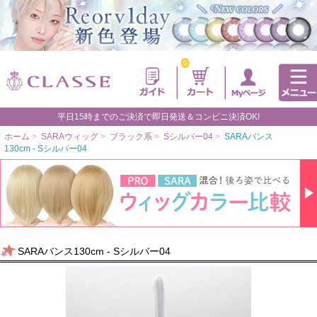
0
平日15時までのご決済で即日発送＆コンビニ決済OK!
ホーム
>
SARAウィッグ
>
ブラック系
>
Sシルバー04
>
SARAバンス
130cm - Sシルバー04
SARAバンス130cm - Sシルバー04