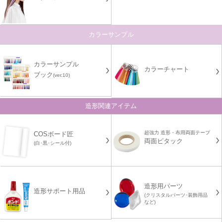
カラーサンプル
カラーサンプル
カラーチャート
ブック
(ver.10)
造形関連アイテム
超強力 造形・布用両面テープ
COSボード匠
両面ピタック
(白･黒･シール付)
造形用パーツ
造形サポート用品
(クリスタルパーツ･装飾用品
など)