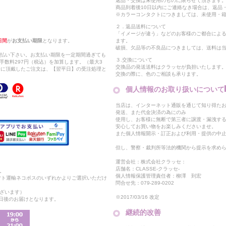
返品・交換は未使用のものに限らせて頂きます
商品到着後10日以内にご連絡なき場合は、返品
※カラーコンタクトにつきましては、未使用・箱
２．返品送料について
「イメージが違う」などのお客様のご都合によ
日間
が
お支払い期限
となります。
ます。
破損、欠品等の不良品につきましては、送料は
支払い下さい。お支払い期限を一定期間過ぎても
３.交換について
手数料297円（税込）を加算します。（最大3
交換品の発送送料はクラッセが負担いたします
以降に頂戴したご注文は、【翌平日】の受注処理と
交換の際に、色のご相談も承ります。
個人情報のお取り扱いについて
当店は、インターネット通販を通じて知り得たお
発送、また代金決済の為にのみ
使用し、お客様に無断で第三者に譲渡・漏洩す
安心してお買い物をお楽しみくださいませ。
また個人情報開示・訂正および利用・提供の中
但し、警察・裁判所等法的機関から提示を求め
運営会社：株式会社クラッセ：
店舗名：CLASSE-クラッセ-
。
個人情報保護管理責任者：柳澤 到宏
マト運輸ネコポスのいずれかよりご選択いただけ
問合せ先：079-289-0202
ざいます）
※2017/03/16 改定
2日後のお届けとなります。
継続的改善