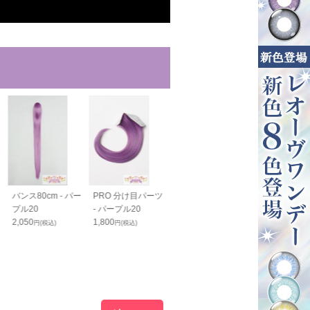
バンス80cm - パー
PRO 分け目パーツ
PRO 生え際パーツ
PRO 生え際
プル20
- パープル20
ロング ver.2 -パー
N - パープル2
2,050
1,800
プル20
2,350
円(税込)
円(税込)
円(税込)
990
2,460
1,800
円(税込)
円(税込)
23
円(税込)
%OFF
60
%OFF