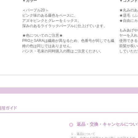
▼カラー
▼コメント
＜パープル20＞
★丸みのあ
ピンク味のある藤色をベースに、
★逆毛（ふ
アズキピンクとグレーをミックス。
★自由にカ
深みのあるライラックパープルに仕上げています。
もみあげや
★色についてのご注意★
ヤーを入れ
PROとSARAは繊維が異なるため、色番号が同じでも繊
使用できる
維の色は同じではありません。
前髪が長い
バンス・毛束の同時購入の際はご注意ください。
していただ
返品・交換・キャンセルについ
１．返品について