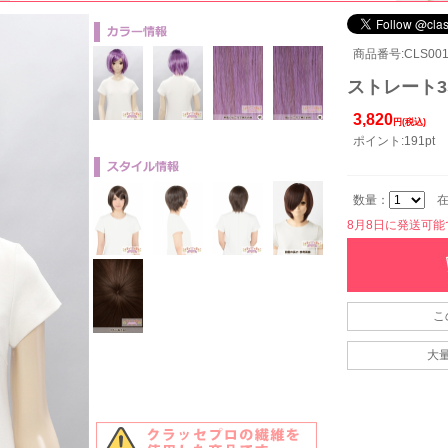
商品番号:CLS001-
ストレート35
3,820
円(税込)
ポイント:191pt
数量：
在
8月8日に発送可能です
こ
大