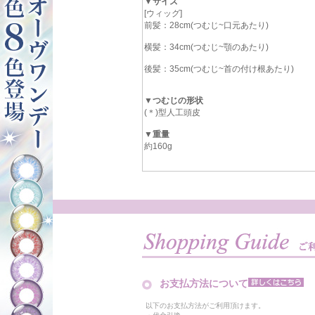
▼サイズ
[ウィッグ]
前髪：28cm(つむじ~口元あたり)
横髪：34cm(つむじ~顎のあたり)
後髪：35cm(つむじ~首の付け根あたり)
▼つむじの形状
(＊)型人工頭皮
▼重量
約160g
お支払方法について
以下のお支払方法がご利用頂けます。