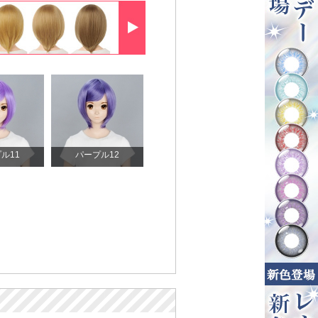
ル11
パープル12