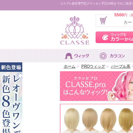
コスプレ総合専門店クラッセ | 平日15時までのご決済
5500
円（
カー
ホーム
>
PROウィッグ
>
パープル系