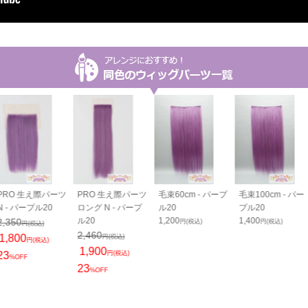
PRO 生え際パーツ
PRO 生え際パーツ
毛束60cm - パープ
毛束100cm - パー
N - パープル20
ロング N - パープ
ル20
プル20
ル20
1,200
1,400
2,350
円(税込)
円(税込)
円(税込)
2,460
1,800
円(税込)
円(税込)
1,900
23
円(税込)
%OFF
23
%OFF