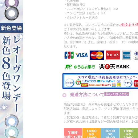
・代金引換
・銀行振込 ※1
・スコア後払い（コンビニ後払い）※2
・コンビニ決済（先払い）※1
・クレジットカード決済
※1.銀行振込、コンビニ先払いの場合は
ご注文より7
ご了承の程をお願い申し上げます。
※2.は、払込票発行日から14日以内にコンビニでお
ご入金の確認がとれない場合、ご請求金額に回収事務
回、合計891円）また、金曜日・祝前日 15：00
なります。
発送方法について
商品のお届けは、兵庫県から発送させていただきます
配送方法は、商品によって、ヤマト運輸 宅急便・ヤ
ます。
（配送業者・配送方法は、予告なく変更する場合がご
お客様へのお届けは離島など一部の地域を除き、1~