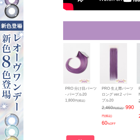
00cm - パー
バンス80cm - パー
PRO 分け目パーツ
PRO 生え際パーツ
20
プル20
- パープル20
ロング ver.2 -パー
0
2,050
1,800
プル20
円(税込)
円(税込)
円(税込)
990
2,460
円(税込)
円(税込)
60
%OFF