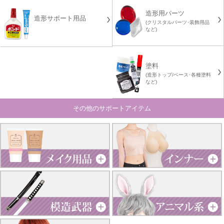
造形用パーツ
造形サポート用品
(クリスタルパーツ･装飾用品
など)
塗料
(造形トップ/ベース･各種塗料
など)
その他のサポートアイテム