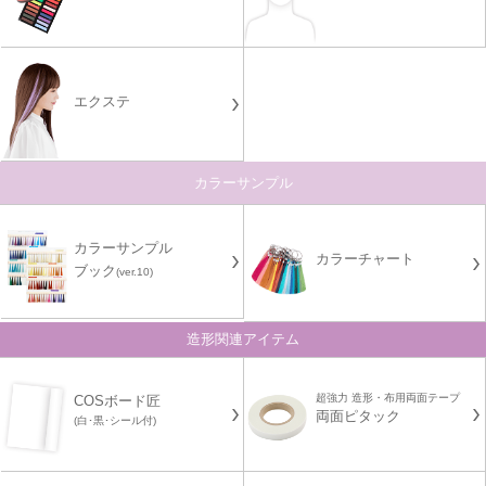
エクステ
カラーサンプル
カラーサンプル
カラーチャート
ブック
(ver.10)
造形関連アイテム
超強力 造形・布用両面テープ
COSボード匠
両面ピタック
(白･黒･シール付)