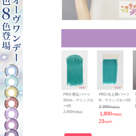
80cm - マリ
バンス110cm - マ
PRO 襟足パーツ
PRO 生え際パーツ
ルー05
リンブルー05
50cm - マリンブル
N - マリンブルー05
0
2,600
ー05
2,350
円(税込)
円(税込)
円(税込)
2,450
円(税込)
1,800
円(税込)
23
%OFF