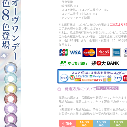
・代金引換
・銀行振込 ※1
・スコア後払い（コンビニ後払い）※2
・コンビニ決済（先払い）※1
・クレジットカード決済
※1.銀行振込、コンビニ先払いの場合は
ご注文より7
ご了承の程をお願い申し上げます。
※2.は、払込票発行日から14日以内にコンビニでお
ご入金の確認がとれない場合、ご請求金額に回収事務
回、合計891円）また、金曜日・祝前日 15：00
なります。
発送方法について
商品のお届けは、兵庫県から発送させていただきます
配送方法は、商品によって、ヤマト運輸 宅急便・ヤ
ます。
（配送業者・配送方法は、予告なく変更する場合がご
お客様へのお届けは離島など一部の地域を除き、1~