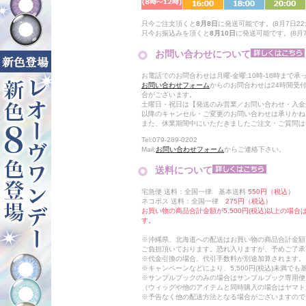
只今ご注文頂くと
8月8日
に発送可能です。(8月7日22:
只今お振込みを頂くと
8月10日
に発送可能です。(8月7日
お問い合わせについて
お電話でのお問合わせは月曜-金曜:10時-16時まで承
お問い合わせフォーム
からのお問合わせは24時間受
合がございます。
土曜日・祝日は【発送のみ営業／お問い合わせ・入金
以降のキャンセル・ご変更のお問い合わせは承りかね
また、休業期間中にいただきましたご注文・ご質問は
Tel:079-289-0202
Mail:
お問い合わせフォーム
からご連絡下さい。
送料について
宅急便 送料：全国一律 基本送料
550円（税込）
ネコポス 送料：全国一律
275円（税込）
お買い物の商品合計金額が5,500円(税込)以上の場
す。
※沖縄県、北海道への配送はお買い物の商品合計金額に
ご負担頂いております。恐れ入りますが、予めご了承
※代金引換の場合、代引手数料が別途加算されます。
※キャンペーンなどにより、5,500円(税込)未満で
※サンプルブックのみの場合はサンプルブック専用便
（ウィッグや他のアイテムと同時購入の場合はヤマト
※予告なく他の配送方法となる場合がございますので