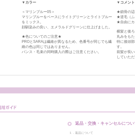
▼カラー
▼コメント
＜マリンブルー05＞
★鎖骨の辺
マリンブルーをベースにライトグリーンとライトブルー
★逆毛（ふ
をミックス。
★自由にカ
顔馴染みの良い、エメラルドグリーンに仕上げました。
横髪と後ろ
★色についてのご注意★
丸みをもた
PROとSARAは繊維が異なるため、色番号が同じでも繊
特に後頭部
維の色は同じではありません。
す。
バンス・毛束の同時購入の際はご注意ください。
前髪が長い
していただ
返品・交換・キャンセルについ
１．返品について