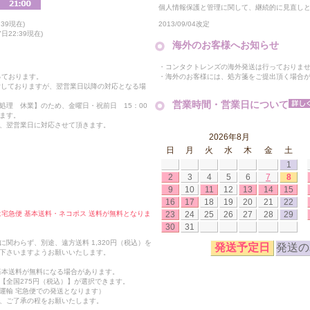
個人情報保護と管理に関して、継続的に見直し
2013/09/04改定
39現在)
22:39現在)
海外のお客様へお知らせ
・コンタクトレンズの海外発送は行っておりま
・海外のお客様には、処方箋をご提出頂く場合
っております。
付しておりますが、翌営業日以降の対応となる場
営業時間・営業日について
処理 休業】のため、金曜日・祝前日 15：00
ます。
、翌営業日に対応させて頂きます。
2026年8月
日
月
火
水
木
金
土
1
2
3
4
5
6
7
8
9
10
11
12
13
14
15
16
17
18
19
20
21
22
23
24
25
26
27
28
29
合は宅急便 基本送料・ネコポス 送料が無料となりま
30
31
関わらず、別途、遠方送料 1,320円（税込）を
発送予定日
発送の
下さいますようお願いいたします。
も基本送料が無料になる場合があります。
【全国275円（税込）】が選択できます。
運輸 宅急便での発送となります）
、ご了承の程をお願いたします。