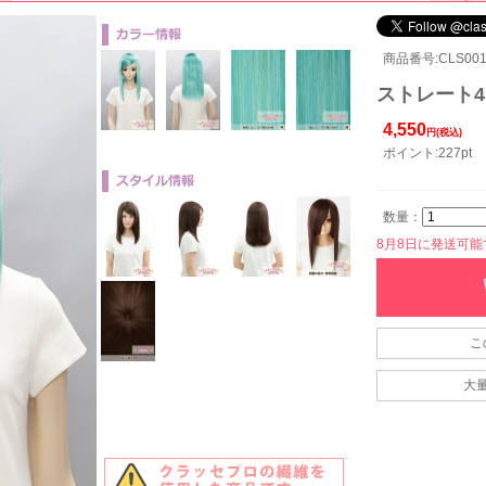
商品番号:CLS001-
ストレート45
4,550
円(税込)
ポイント:227pt
数量：
8月8日に発送可能です
こ
大