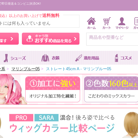
で即日発送＆コンビニ決済OK!
送料無料
税込）以上のお買い上げで
トには何も入っていません
ウィッグをカラーから探す
キャラ別おすすめ商品を
ー系
>
マリンブルー05
>
ストレート45cm A - マリンブルー05