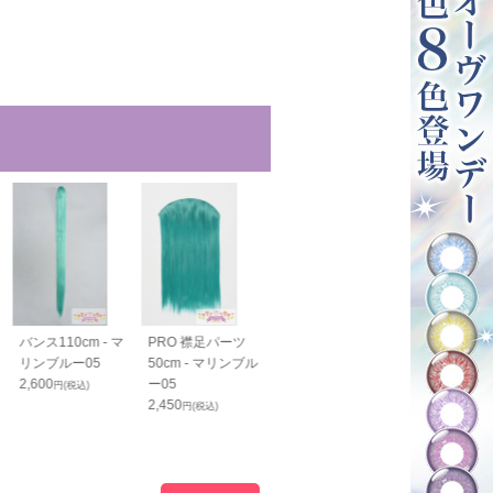
バンス110cm - マ
PRO 襟足パーツ
PRO 生え際パーツ
毛束60cm - 
リンブルー05
50cm - マリンブル
N - マリンブルー05
ブルー05
2,600
ー05
1,200
2,350
円(税込)
円(税込)
円(税込)
2,450
円(税込)
1,800
円(税込)
23
%OFF