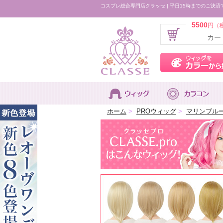
コスプレ総合専門店クラッセ | 平日15時までのご決済
5500
円（
カー
ホーム
>
PROウィッグ
>
マリンブル