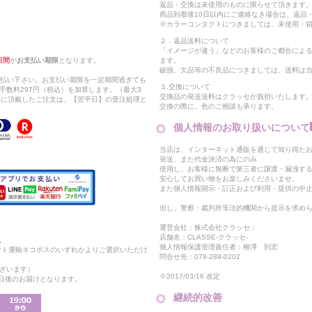
返品・交換は未使用のものに限らせて頂きます
商品到着後10日以内にご連絡なき場合は、返品
※カラーコンタクトにつきましては、未使用・箱
２．返品送料について
「イメージが違う」などのお客様のご都合によ
日間
が
お支払い期限
となります。
ます。
破損、欠品等の不良品につきましては、送料は
支払い下さい。お支払い期限を一定期間過ぎても
３.交換について
手数料297円（税込）を加算します。（最大3
交換品の発送送料はクラッセが負担いたします
以降に頂戴したご注文は、【翌平日】の受注処理と
交換の際に、色のご相談も承ります。
個人情報のお取り扱いについて
当店は、インターネット通販を通じて知り得たお
発送、また代金決済の為にのみ
使用し、お客様に無断で第三者に譲渡・漏洩す
安心してお買い物をお楽しみくださいませ。
また個人情報開示・訂正および利用・提供の中
但し、警察・裁判所等法的機関から提示を求め
運営会社：株式会社クラッセ：
店舗名：CLASSE-クラッセ-
。
個人情報保護管理責任者：柳澤 到宏
マト運輸ネコポスのいずれかよりご選択いただけ
問合せ先：079-289-0202
ざいます）
※2017/03/16 改定
2日後のお届けとなります。
継続的改善