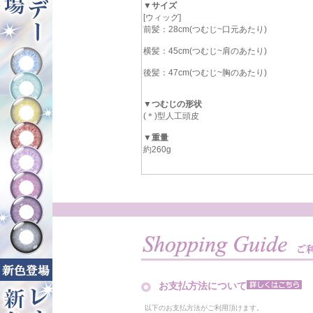
▼サイズ
[ウィッグ]
前髪：28cm(つむじ~口元あたり)
横髪：45cm(つむじ~肩のあたり)
後髪：47cm(つむじ~胸のあたり)
▼つむじの形状
(＊)型人工頭皮
▼重量
約260g
お支払方法について
以下のお支払方法がご利用頂けます。