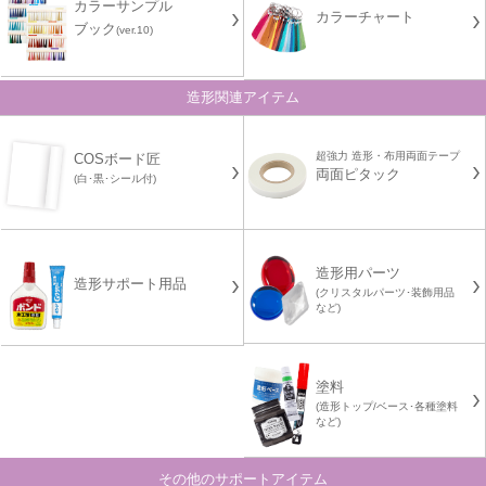
カラーサンプル
カラーチャート
ブック
(ver.10)
造形関連アイテム
超強力 造形・布用両面テープ
COSボード匠
両面ピタック
(白･黒･シール付)
造形用パーツ
造形サポート用品
(クリスタルパーツ･装飾用品
など)
塗料
(造形トップ/ベース･各種塗料
など)
その他のサポートアイテム