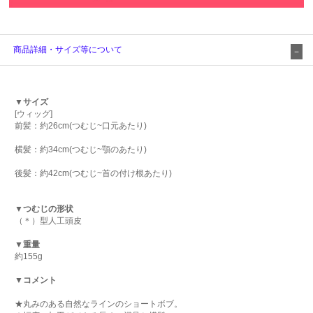
商品詳細・サイズ等について
▼サイズ
[ウィッグ]
前髪：約26cm(つむじ~口元あたり)
横髪：約34cm(つむじ~顎のあたり)
後髪：約42cm(つむじ~首の付け根あたり)
▼つむじの形状
（＊）型人工頭皮
▼重量
約155g
▼コメント
★丸みのある自然なラインのショートボブ。