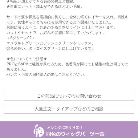
★幅広い加工ができる長めの襟足と横髪。
★自由にカット・加工ができるほどよい毛量。
サイドの髪や襟足を意識的に長くし、全体に軽くレイヤーを入れ、男性キ
ャラ、女性キャラどちらにも使用できるよう開発いたしました。
お顔に沿うように、丸みのある自然なラインに仕上げております。
カットやセットで、お好みの髪型に加工していただけます。
＜Sグリーン02＞
エメラルドグリーンとアッシュグリーンをミックス。
発色の良い、ターゴイズグリーンに仕上げています。
★色についてのご注意★
PROとSARAは繊維が異なるため、色番号が同じでも繊維の色は同じでは
ありません。
バンス・毛束の同時購入の際はご注意ください。
この商品についてのお問い合わせ
大量注文・タイアップなどのご相談