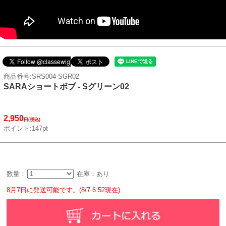
商品番号:SRS004-SGR02
SARAショートボブ - Sグリーン02
2,950
円(税込)
ポイント:147pt
数量：
在庫：あり
8月7日に発送可能です。(8/7 6:52現在)