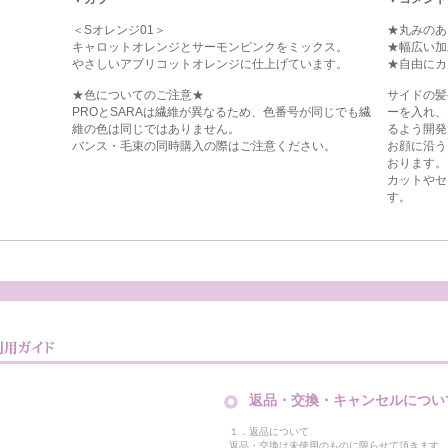
＜Sオレンジ01＞
★丸みのあ
キャロットオレンジとサーモンピンクをミックス。
★幅広い加
やさしいアプリコットオレンジに仕上げています。
★自由にカ
★色についてのご注意★
サイドの髪
PROとSARAは繊維が異なるため、色番号が同じでも繊
ーを入れ、
維の色は同じではありません。
るよう開発
バンス・毛束の同時購入の際はご注意ください。
お顔に沿う
おります。
カットやセ
す。
返品・交換・キャンセルについ
１．返品について
返品・交換は未使用のものに限らせて頂きます