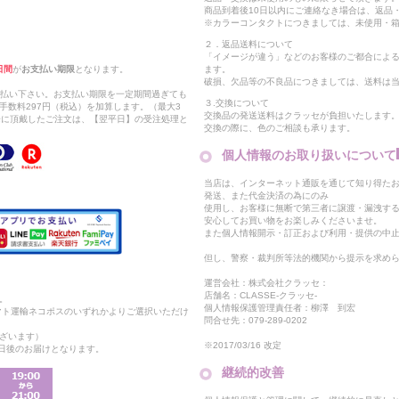
商品到着後10日以内にご連絡なき場合は、返品
※カラーコンタクトにつきましては、未使用・箱
２．返品送料について
「イメージが違う」などのお客様のご都合によ
日間
が
お支払い期限
となります。
ます。
破損、欠品等の不良品につきましては、送料は
支払い下さい。お支払い期限を一定期間過ぎても
３.交換について
手数料297円（税込）を加算します。（最大3
交換品の発送送料はクラッセが負担いたします
以降に頂戴したご注文は、【翌平日】の受注処理と
交換の際に、色のご相談も承ります。
個人情報のお取り扱いについて
当店は、インターネット通販を通じて知り得たお
発送、また代金決済の為にのみ
使用し、お客様に無断で第三者に譲渡・漏洩す
安心してお買い物をお楽しみくださいませ。
また個人情報開示・訂正および利用・提供の中
但し、警察・裁判所等法的機関から提示を求め
運営会社：株式会社クラッセ：
店舗名：CLASSE-クラッセ-
。
個人情報保護管理責任者：柳澤 到宏
マト運輸ネコポスのいずれかよりご選択いただけ
問合せ先：079-289-0202
ざいます）
※2017/03/16 改定
2日後のお届けとなります。
継続的改善