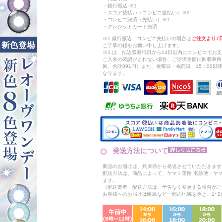
・銀行振込 ※1
・スコア後払い（コンビニ後払い）※2
・コンビニ決済（先払い）※1
・クレジットカード決済
※1.銀行振込、コンビニ先払いの場合は
ご注文より7
ご了承の程をお願い申し上げます。
※2.は、払込票発行日から14日以内にコンビニでお
ご入金の確認がとれない場合、ご請求金額に回収事務
回、合計891円）また、金曜日・祝前日 15：00
なります。
発送方法について
商品のお届けは、兵庫県から発送させていただきます
配送方法は、商品によって、ヤマト運輸 宅急便・ヤ
ます。
（配送業者・配送方法は、予告なく変更する場合がご
お客様へのお届けは離島など一部の地域を除き、1~