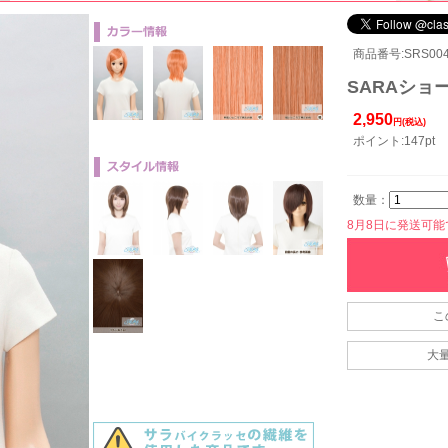
商品番号:SRS004
SARAショー
2,950
円(税込)
ポイント:147pt
数量：
8月8日に発送可能です
こ
大