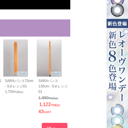
S
SARAバンス70cm
SARAバンス
SARAすっきりバン
SARAすっき
- Sオレンジ01
130cm - Sオレンジ
ス40cm - Sオレン
ス70cm - S
1,750
01
ジ01
ジ01
円(税込)
1,400
1,800
1,980
円(税込)
円(税込)
円(税込)
1,122
円(税込)
43
%OFF