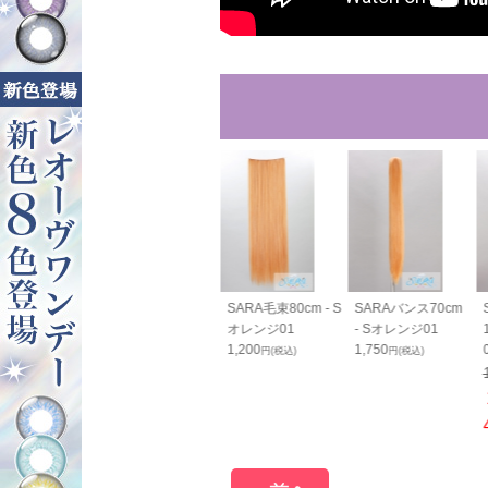
RAすっきりバン
SARAすっきりバン
SARA毛束80cm - S
SARAバンス70cm
cm - Sオレン
ス70cm - Sオレン
オレンジ01
- Sオレンジ01
ジ01
1,200
1,750
円(税込)
円(税込)
0
1,800
円(税込)
円(税込)