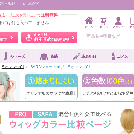
で即日発送＆コンビニ決済OK!
送料無料
税込）以上のお買い上げで
トには何も入っていません
ウィッグをカラーから探す
キャラ別おすすめ商品を
Sオレンジ01
>
SARAショートボブ - Sオレンジ01