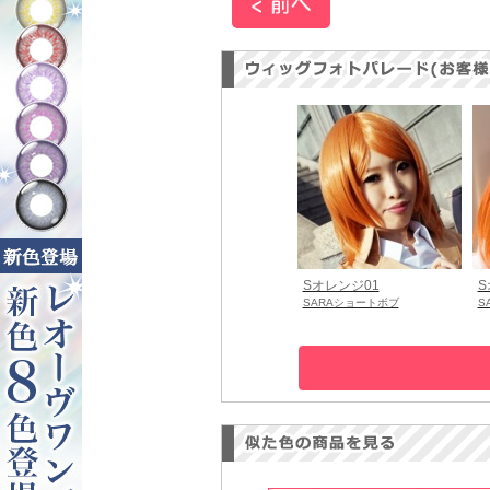
Sオレンジ01
S
SARAショートボブ
S