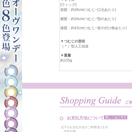
[ウィッグ]
前髪：約26cm(つむじ~口元あたり)
横髪：約34cm(つむじ~顎のあたり)
後髪：約42cm(つむじ~首の付け根あたり)
▼つむじの形状
（＊）型人工頭皮
▼重量
約155g
お支払方法について
以下のお支払方法がご利用頂けます。
・代金引換