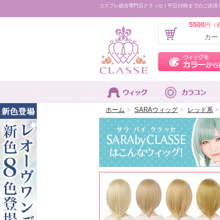
コスプレ総合専門店クラッセ | 平日15時までのご決済
5500
円（
カー
ホーム
>
SARAウィッグ
>
レッド系
>