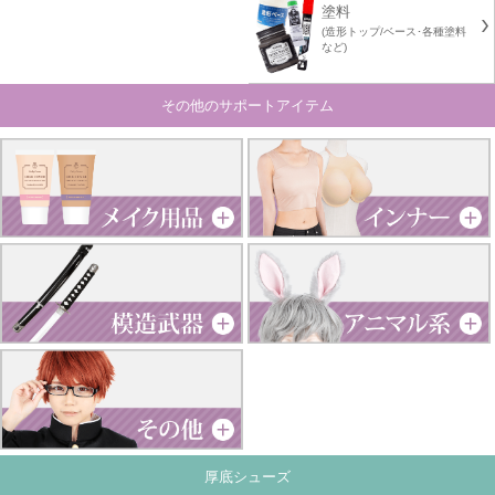
塗料
(造形トップ/ベース･各種塗料
など)
その他のサポートアイテム
厚底シューズ