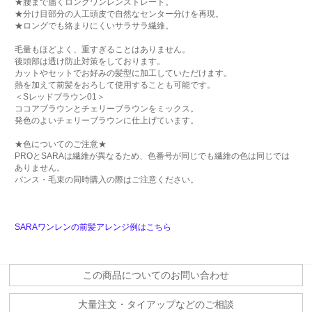
★腰まで届くロングワンレンストレート。
★分け目部分の人工頭皮で自然なセンター分けを再現。
★ロングでも絡まりにくいサラサラ繊維。
毛量もほどよく、重すぎることはありません。
後頭部は透け防止対策をしております。
カットやセットでお好みの髪型に加工していただけます。
熱を加えて前髪をおろして使用することも可能です。
＜Sレッドブラウン01＞
ココアブラウンとチェリーブラウンをミックス。
発色のよいチェリーブラウンに仕上げています。
★色についてのご注意★
PROとSARAは繊維が異なるため、色番号が同じでも繊維の色は同じでは
ありません。
バンス・毛束の同時購入の際はご注意ください。
SARAワンレンの前髪アレンジ例はこちら
この商品についてのお問い合わせ
大量注文・タイアップなどのご相談