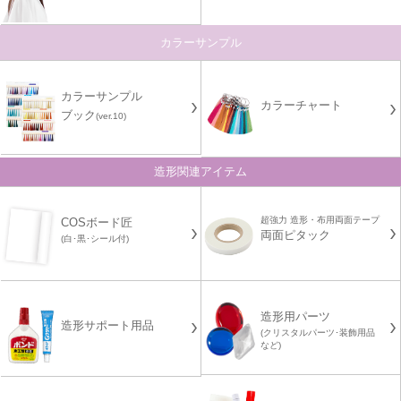
カラーサンプル
カラーサンプル
カラーチャート
ブック
(ver.10)
造形関連アイテム
超強力 造形・布用両面テープ
COSボード匠
両面ピタック
(白･黒･シール付)
造形用パーツ
造形サポート用品
(クリスタルパーツ･装飾用品
など)