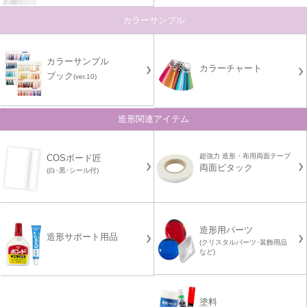
カラーサンプル
カラーサンプル
カラーチャート
ブック
(ver.10)
造形関連アイテム
超強力 造形・布用両面テープ
COSボード匠
両面ピタック
(白･黒･シール付)
造形用パーツ
造形サポート用品
(クリスタルパーツ･装飾用品
など)
塗料