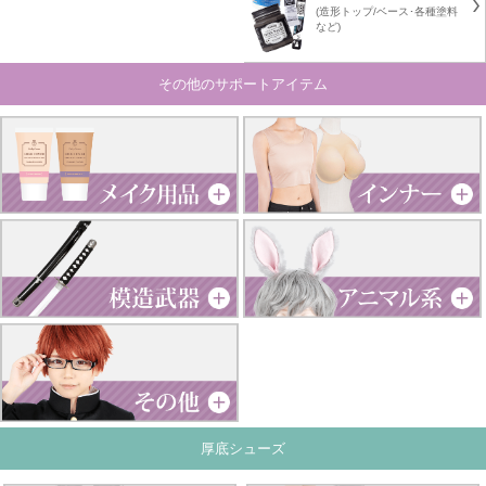
(造形トップ/ベース･各種塗料
など)
その他のサポートアイテム
厚底シューズ