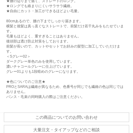
★腰の辺りまで届く、ストレートのロング。
★ロングでも絡まりにくいサラサラ繊維。
★自由にカット・加工ができるほどよい毛量。
80cmあるので、腰の下までしっかり届きます。
横髪と後髪は真っ直ぐなストレートで、前髪だけ若干丸みをもたせていま
す。
毛量もほどよく、重すぎることはありません。
後頭部は透け防止対策をしております。
前髪が長いので、カットやセットでお好みの髪型に加工していただけま
す。
＜Sグレー02＞
ダークグレー単色のみを使用しています。
濃いチャコールグレーに仕上げています。
グレー01よりも1段暗めのグレーになります。
★色についてのご注意★
PROとSARAは繊維が異なるため、色番号が同じでも繊維の色は同じでは
ありません。
バンス・毛束の同時購入の際はご注意ください。
この商品についてのお問い合わせ
大量注文・タイアップなどのご相談