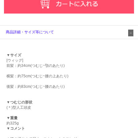
商品詳細・サイズ等について
▼サイズ
[ウィッグ]
前髪：約34cm(つむじ~顎のあたり)
横髪：約75cm(つむじ~腰の上あたり)
後髪：約83cm(つむじ~腰のあたり)
▼つむじの形状
(＊)型人工頭皮
▼重量
約325g
▼コメント