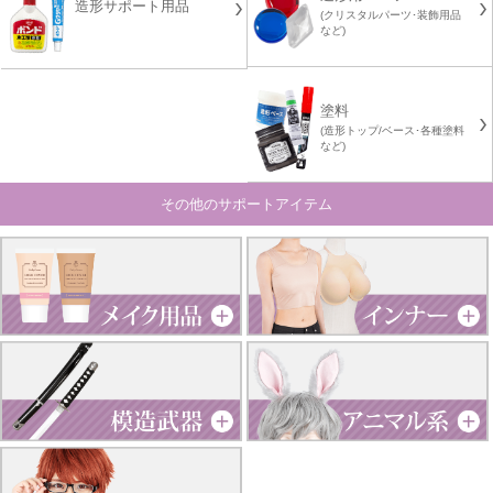
造形サポート用品
(クリスタルパーツ･装飾用品
など)
塗料
(造形トップ/ベース･各種塗料
など)
その他のサポートアイテム