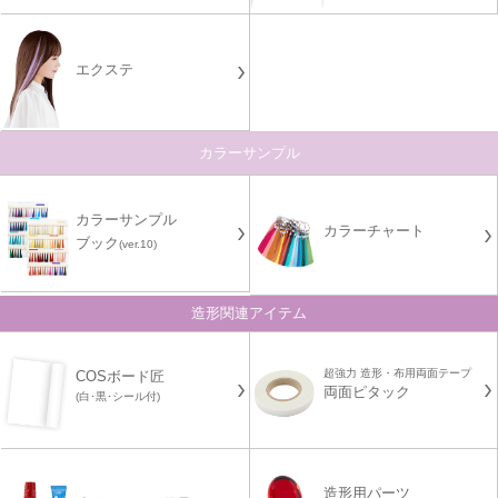
エクステ
カラーサンプル
カラーサンプル
カラーチャート
ブック
(ver.10)
造形関連アイテム
超強力 造形・布用両面テープ
COSボード匠
両面ピタック
(白･黒･シール付)
造形用パーツ