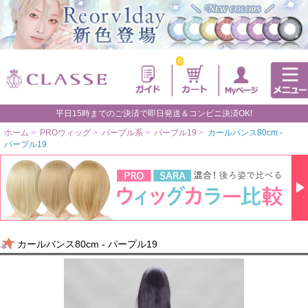
0
平日15時までのご決済で即日発送＆コンビニ決済OK!
ホーム
>
PROウィッグ
>
パープル系
>
パープル19
>
カールバンス80cm -
パープル19
カールバンス80cm - パープル19